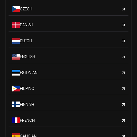
CZECH
DANISH
DUTCH
ENGLISH
ESTONIAN
FILIPINO
FINNISH
FRENCH
GALICIAN