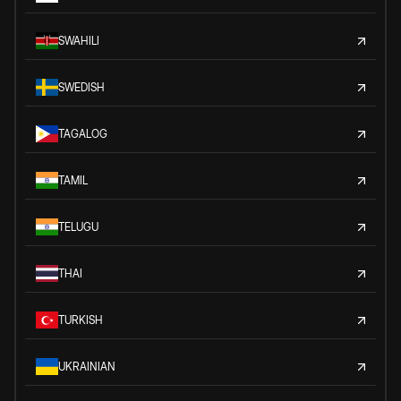
SWAHILI
SWEDISH
TAGALOG
TAMIL
TELUGU
THAI
TURKISH
UKRAINIAN