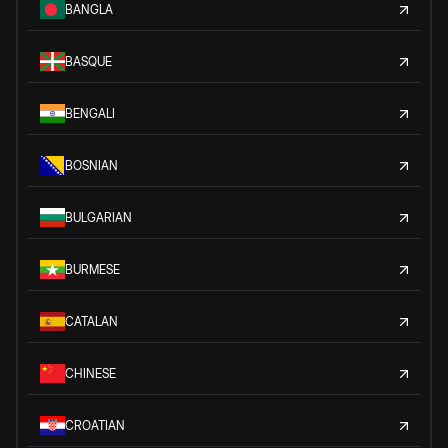
BANGLA
BASQUE
BENGALI
BOSNIAN
BULGARIAN
BURMESE
CATALAN
CHINESE
CROATIAN