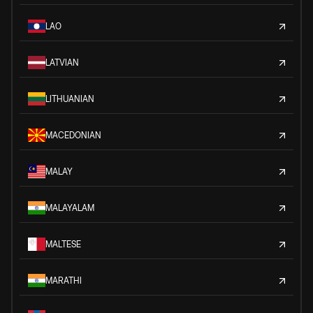
LAO
LATVIAN
LITHUANIAN
MACEDONIAN
MALAY
MALAYALAM
MALTESE
MARATHI