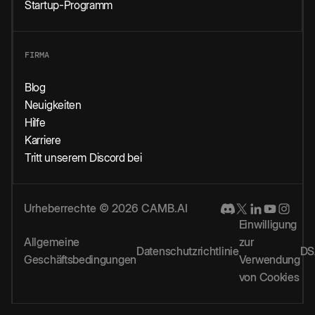
Startup-Programm
FIRMA
Blog
Neuigkeiten
Hilfe
Karriere
Tritt unserem Discord bei
Urheberrechte © 2026 CAMB.AI
Einwilligung
Allgemeine
zur
Datenschutzrichtlinie
DS
Geschäftsbedingungen
Verwendung
von Cookies