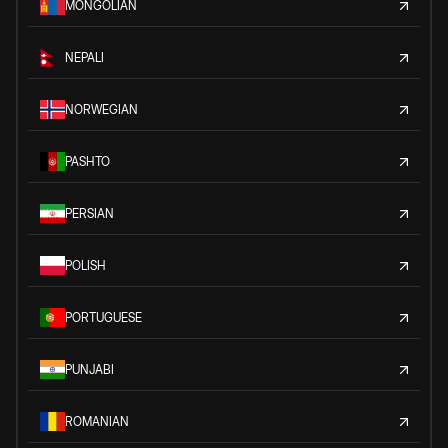
MONGOLIAN
NEPALI
NORWEGIAN
PASHTO
PERSIAN
POLISH
PORTUGUESE
PUNJABI
ROMANIAN