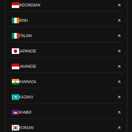
INDONESIAN
IRISH
ITALIAN
JAPANESE
JAVANESE
KANNADA
KAZAKH
KHMER
KOREAN