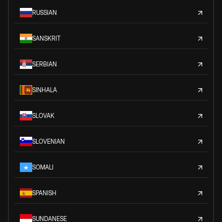
RUSSIAN
SANSKRIT
SERBIAN
SINHALA
SLOVAK
SLOVENIAN
SOMALI
SPANISH
SUNDANESE