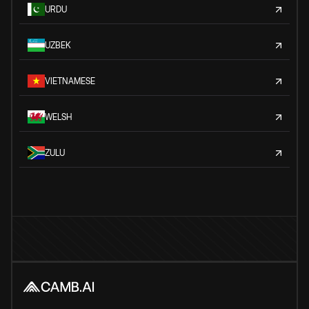
URDU
UZBEK
VIETNAMESE
WELSH
ZULU