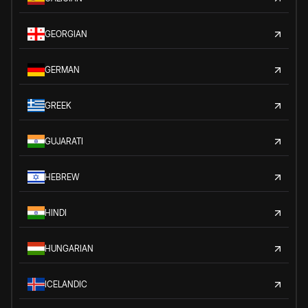
GEORGIAN
GERMAN
GREEK
GUJARATI
HEBREW
HINDI
HUNGARIAN
ICELANDIC