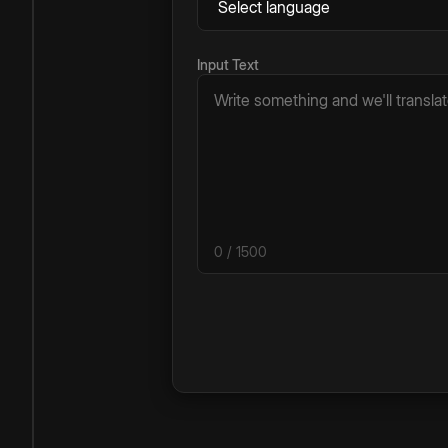
Input Text
0
/ 1500