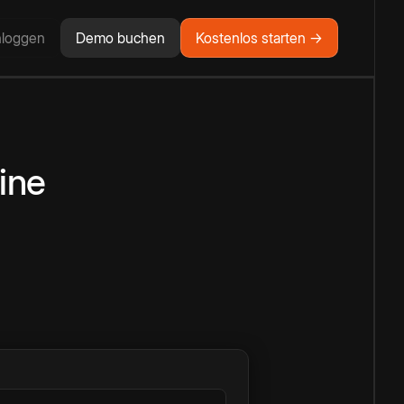
nloggen
Demo buchen
Kostenlos starten →
ine