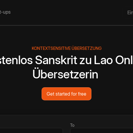
rt-ups
Ei
KONTEXTSENSITIVE ÜBERSETZUNG
tenlos
Sanskrit
zu
Lao
Onl
Übersetzerin
Get started for free
To