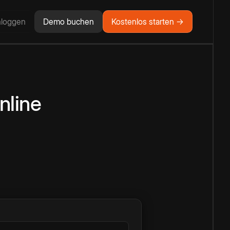
nloggen
Demo buchen
Kostenlos starten →
nline