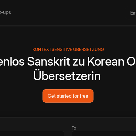
rt-ups
Ei
KONTEXTSENSITIVE ÜBERSETZUNG
enlos
Sanskrit
zu
Korean
O
Übersetzerin
Get started for free
To