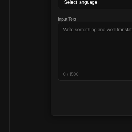
Input Text
0
/ 1500