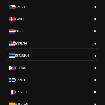
CZECH
DANISH
DUTCH
ENGLISH
ESTONIAN
FILIPINO
FINNISH
FRENCH
GALICIAN