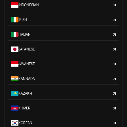
INDONESIAN
IRISH
ITALIAN
JAPANESE
JAVANESE
KANNADA
KAZAKH
KHMER
KOREAN