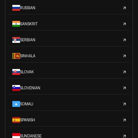
RUSSIAN
SANSKRIT
SERBIAN
SINHALA
SLOVAK
SLOVENIAN
SOMALI
SPANISH
SUNDANESE