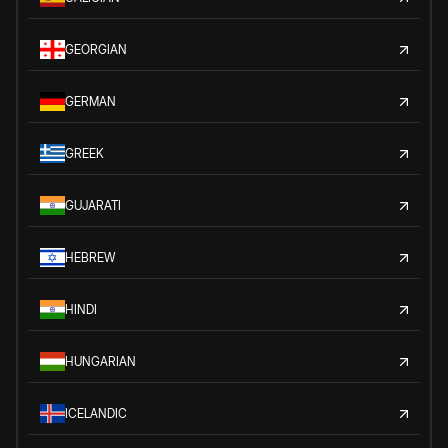
GEORGIAN
GERMAN
GREEK
GUJARATI
HEBREW
HINDI
HUNGARIAN
ICELANDIC