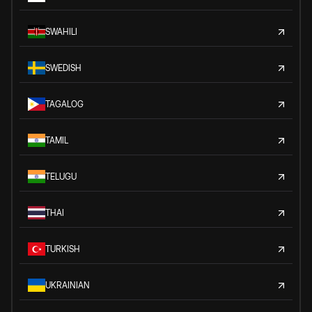
SWAHILI
SWEDISH
TAGALOG
TAMIL
TELUGU
THAI
TURKISH
UKRAINIAN