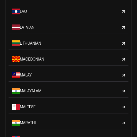
LAO
LATVIAN
LITHUANIAN
MACEDONIAN
MALAY
MALAYALAM
MALTESE
MARATHI