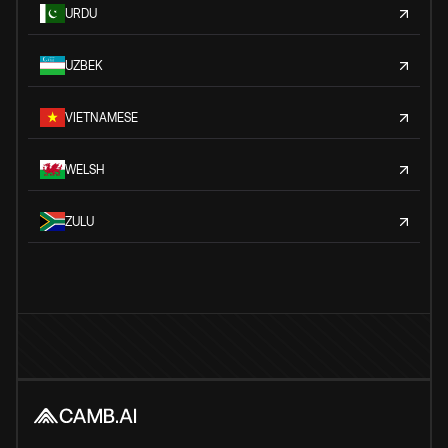
URDU
UZBEK
VIETNAMESE
WELSH
ZULU