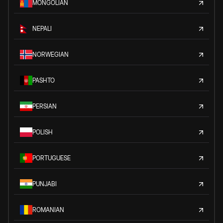
MONGOLIAN
NEPALI
NORWEGIAN
PASHTO
PERSIAN
POLISH
PORTUGUESE
PUNJABI
ROMANIAN