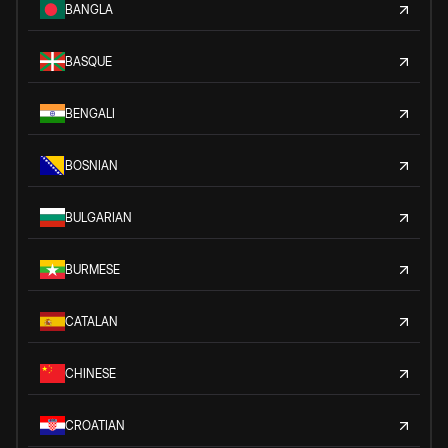
BANGLA
BASQUE
BENGALI
BOSNIAN
BULGARIAN
BURMESE
CATALAN
CHINESE
CROATIAN