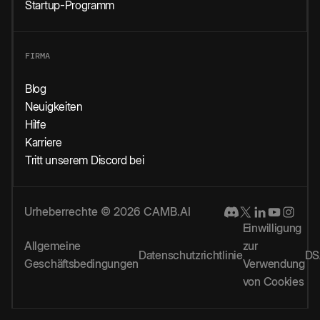
Startup-Programm
FIRMA
Blog
Neuigkeiten
Hilfe
Karriere
Tritt unserem Discord bei
Urheberrechte © 2026 CAMB.AI
Einwilligung
Allgemeine
zur
Datenschutzrichtlinie
DS
Geschäftsbedingungen
Verwendung
von Cookies