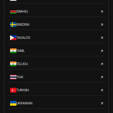
SWAHILI
SWEDISH
TAGALOG
TAMIL
TELUGU
THAI
TURKISH
UKRAINIAN