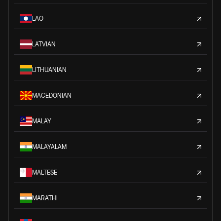
LAO
LATVIAN
LITHUANIAN
MACEDONIAN
MALAY
MALAYALAM
MALTESE
MARATHI