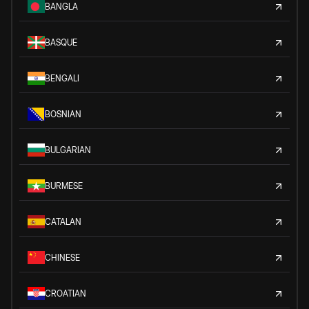
BANGLA
BASQUE
BENGALI
BOSNIAN
BULGARIAN
BURMESE
CATALAN
CHINESE
CROATIAN