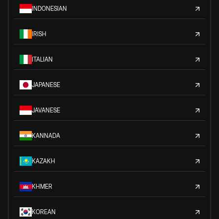
INDONESIAN
IRISH
ITALIAN
JAPANESE
JAVANESE
KANNADA
KAZAKH
KHMER
KOREAN