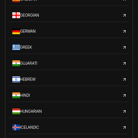
GEORGIAN
GERMAN
GREEK
GUJARATI
HEBREW
HINDI
HUNGARIAN
ICELANDIC