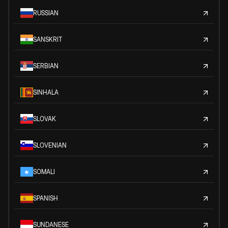
RUSSIAN
SANSKRIT
SERBIAN
SINHALA
SLOVAK
SLOVENIAN
SOMALI
SPANISH
SUNDANESE