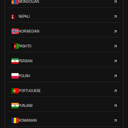
MONGOLIAN
NEPALI
NORWEGIAN
PASHTO
PERSIAN
POLISH
PORTUGUESE
PUNJABI
ROMANIAN