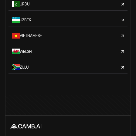
URDU
UZBEK
VIETNAMESE
WELSH
ZULU