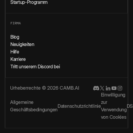
Startup-Programm
FIRMA
Blog
Neuigkeiten
Hilfe
Karriere
Tritt unserem Discord bei
Urheberrechte © 2026 CAMB.AI
Einwilligung
Allgemeine
zur
Datenschutzrichtlinie
DS
Geschäftsbedingungen
Verwendung
von Cookies