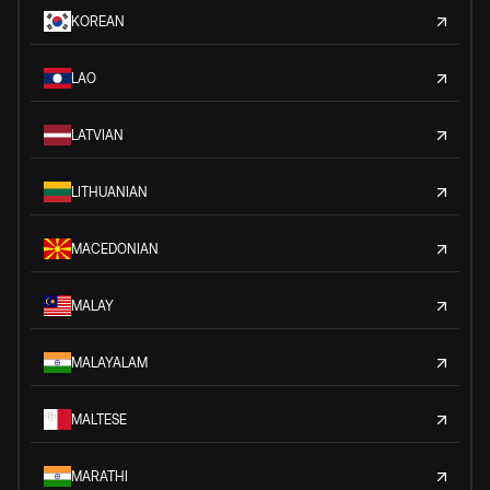
KOREAN
LAO
LATVIAN
LITHUANIAN
MACEDONIAN
MALAY
MALAYALAM
MALTESE
MARATHI