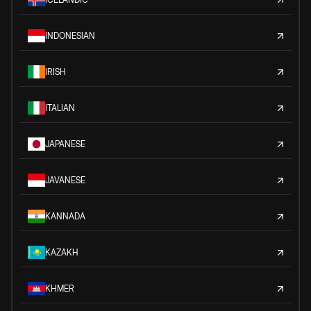
INDONESIAN
IRISH
ITALIAN
JAPANESE
JAVANESE
KANNADA
KAZAKH
KHMER