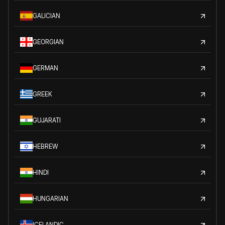
GALICIAN
GEORGIAN
GERMAN
GREEK
GUJARATI
HEBREW
HINDI
HUNGARIAN
ICELANDIC