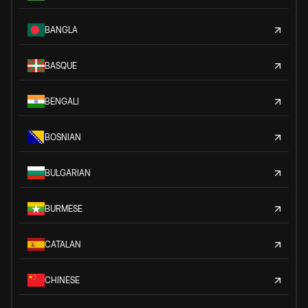
BANGLA
BASQUE
BENGALI
BOSNIAN
BULGARIAN
BURMESE
CATALAN
CHINESE