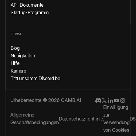
API-Dokumente
Startup-Programm
FIRMA
Blog
Neuigkeiten
Hilfe
Karriere
Tritt unserem Discord bei
Urheberrechte © 2026 CAMB.AI
Einwilligung
Allgemeine
zur
Datenschutzrichtlinie
DS
Geschäftsbedingungen
Verwendung
von Cookies