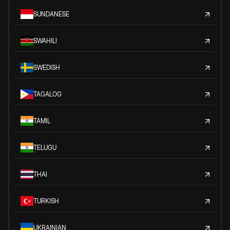
SUNDANESE
SWAHILI
SWEDISH
TAGALOG
TAMIL
TELUGU
THAI
TURKISH
UKRAINIAN