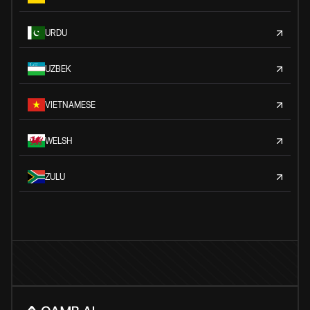
URDU
UZBEK
VIETNAMESE
WELSH
ZULU