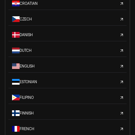
CROATIAN
CZECH
DANISH
DUTCH
ENGLISH
ESTONIAN
FILIPINO
FINNISH
FRENCH