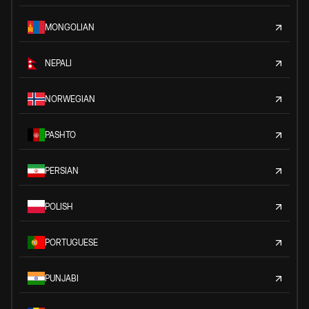
MONGOLIAN
NEPALI
NORWEGIAN
PASHTO
PERSIAN
POLISH
PORTUGUESE
PUNJABI