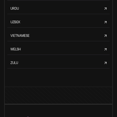
URDU
UZBEK
VIETNAMESE
WELSH
ZULU