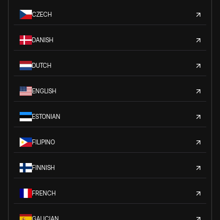
CZECH
DANISH
DUTCH
ENGLISH
ESTONIAN
FILIPINO
FINNISH
FRENCH
GALICIAN