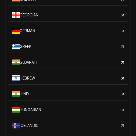
GEORGIAN
GERMAN
GREEK
GUJARATI
HEBREW
HINDI
HUNGARIAN
ICELANDIC