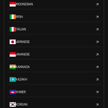
INDONESIAN
IRISH
ITALIAN
JAPANESE
JAVANESE
KANNADA
KAZAKH
KHMER
KOREAN