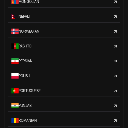
MONGOLIAN
NEPALI
NORWEGIAN
PASHTO
PERSIAN
POLISH
PORTUGUESE
PUNJABI
ROMANIAN