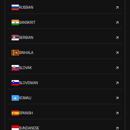
RUSSIAN
SANSKRIT
SERBIAN
SINHALA
SLOVAK
SLOVENIAN
SOMALI
SPANISH
SUNDANESE