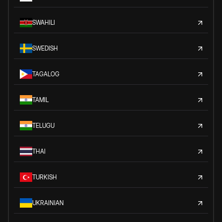
SWAHILI
SWEDISH
TAGALOG
TAMIL
TELUGU
THAI
TURKISH
UKRAINIAN