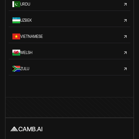
URDU
UZBEK
VIETNAMESE
WELSH
ZULU