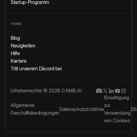
Startup-Programm
FIRMA
Blog
Neuigkeiten
Hilfe
Karriere
Tritt unserem Discord bei
Urheberrechte © 2026 CAMB.AI
Einwilligung
Allgemeine
zur
Datenschutzrichtlinie
DS
Geschäftsbedingungen
Verwendung
von Cookies