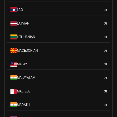
LAO
LATVIAN
LITHUANIAN
MACEDONIAN
MALAY
MALAYALAM
MALTESE
MARATHI