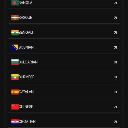
BANGLA
BASQUE
BENGALI
BOSNIAN
BULGARIAN
BURMESE
CATALAN
CHINESE
CROATIAN