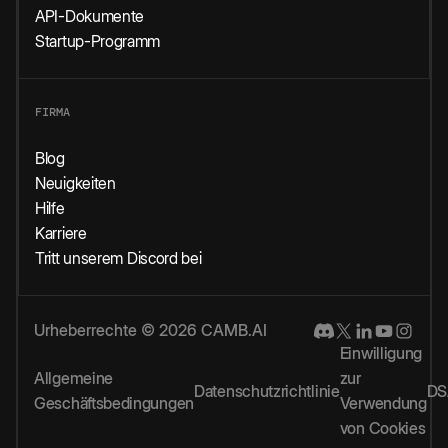
API-Dokumente
Startup-Programm
FIRMA
Blog
Neuigkeiten
Hilfe
Karriere
Tritt unserem Discord bei
Urheberrechte © 2026 CAMB.AI
Einwilligung
Allgemeine
zur
Datenschutzrichtlinie
DS
Geschäftsbedingungen
Verwendung
von Cookies