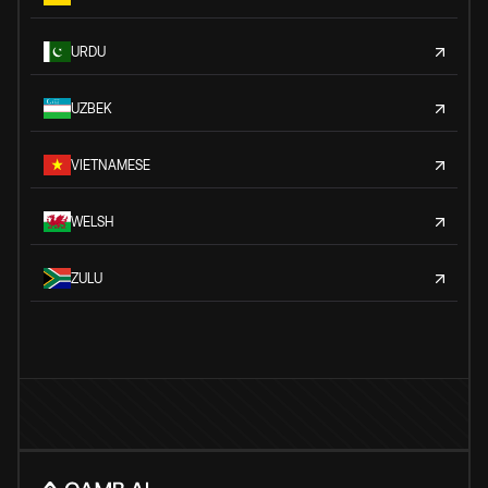
URDU
UZBEK
VIETNAMESE
WELSH
ZULU