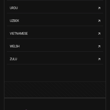
URDU
UZBEK
VIETNAMESE
WELSH
ZULU