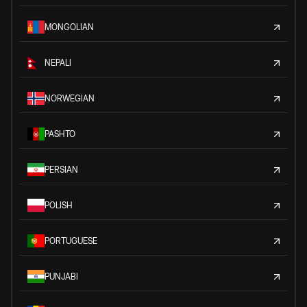
MONGOLIAN
NEPALI
NORWEGIAN
PASHTO
PERSIAN
POLISH
PORTUGUESE
PUNJABI