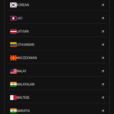
KOREAN
LAO
LATVIAN
LITHUANIAN
MACEDONIAN
MALAY
MALAYALAM
MALTESE
MARATHI