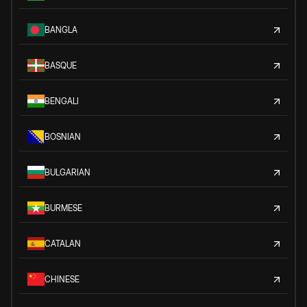
BANGLA
BASQUE
BENGALI
BOSNIAN
BULGARIAN
BURMESE
CATALAN
CHINESE