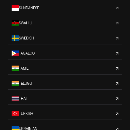
SUNDANESE
SWAHILI
SWEDISH
TAGALOG
TAMIL
TELUGU
THAI
TURKISH
UKRAINIAN