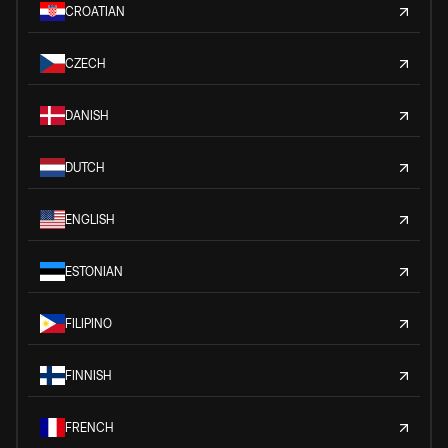
CROATIAN
CZECH
DANISH
DUTCH
ENGLISH
ESTONIAN
FILIPINO
FINNISH
FRENCH