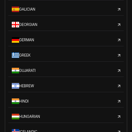
GALICIAN
GEORGIAN
GERMAN
GREEK
GUJARATI
HEBREW
HINDI
HUNGARIAN
ICELANDIC