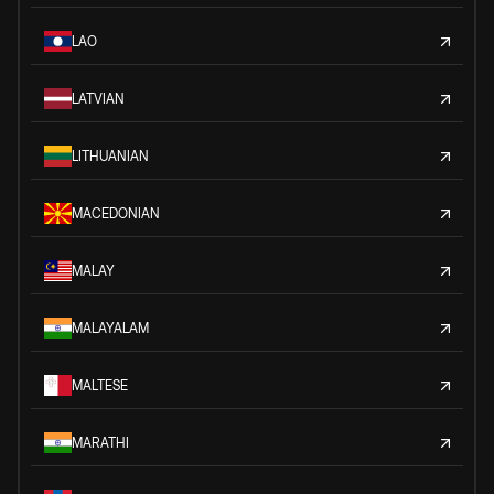
LAO
LATVIAN
LITHUANIAN
MACEDONIAN
MALAY
MALAYALAM
MALTESE
MARATHI