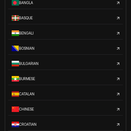
BANGLA
BASQUE
BENGALI
BOSNIAN
BULGARIAN
BURMESE
CATALAN
CHINESE
CROATIAN