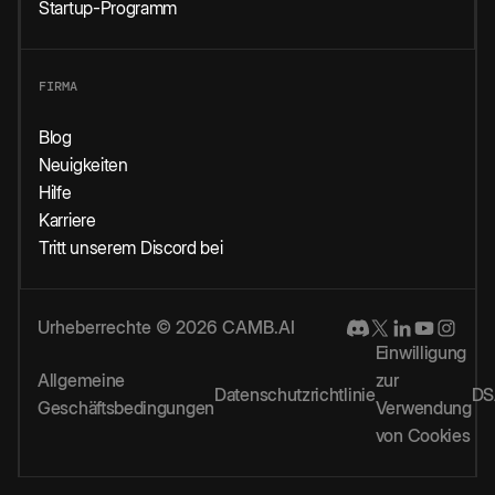
Startup-Programm
FIRMA
Blog
Neuigkeiten
Hilfe
Karriere
Tritt unserem Discord bei
Urheberrechte © 2026 CAMB.AI
Einwilligung
Allgemeine
zur
Datenschutzrichtlinie
DS
Geschäftsbedingungen
Verwendung
von Cookies