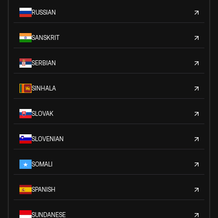
RUSSIAN
SANSKRIT
SERBIAN
SINHALA
SLOVAK
SLOVENIAN
SOMALI
SPANISH
SUNDANESE