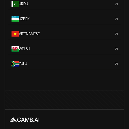
URDU
UZBEK
VIETNAMESE
WELSH
ZULU