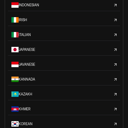
INDONESIAN
IRISH
ITALIAN
JAPANESE
JAVANESE
KANNADA
KAZAKH
KHMER
KOREAN