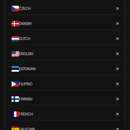
CZECH
DANISH
DUTCH
ENGLISH
ESTONIAN
FILIPINO
FINNISH
FRENCH
GALICIAN