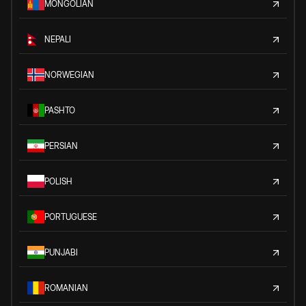
MONGOLIAN
NEPALI
NORWEGIAN
PASHTO
PERSIAN
POLISH
PORTUGUESE
PUNJABI
ROMANIAN