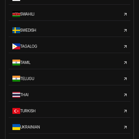
SWAHILI
SWEDISH
TAGALOG
TAMIL
TELUGU
THAI
TURKISH
UKRAINIAN