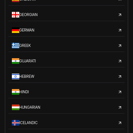
GEORGIAN
GERMAN
GREEK
GUJARATI
HEBREW
HINDI
HUNGARIAN
ICELANDIC