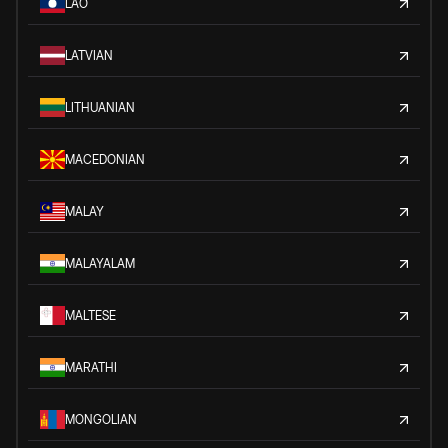
LAO
LATVIAN
LITHUANIAN
MACEDONIAN
MALAY
MALAYALAM
MALTESE
MARATHI
MONGOLIAN