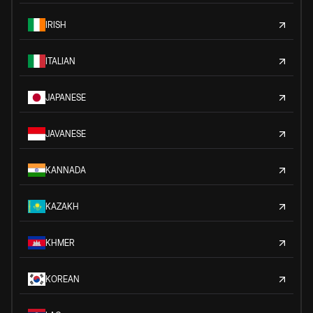
IRISH
ITALIAN
JAPANESE
JAVANESE
KANNADA
KAZAKH
KHMER
KOREAN