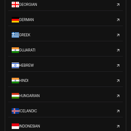
GEORGIAN
GERMAN
GREEK
GUJARATI
HEBREW
HINDI
HUNGARIAN
ICELANDIC
INDONESIAN