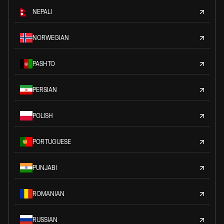
NEPALI
NORWEGIAN
PASHTO
PERSIAN
POLISH
PORTUGUESE
PUNJABI
ROMANIAN
RUSSIAN