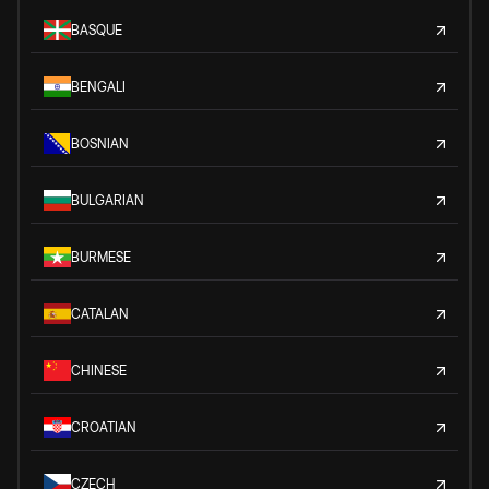
BASQUE
BENGALI
BOSNIAN
BULGARIAN
BURMESE
CATALAN
CHINESE
CROATIAN
CZECH