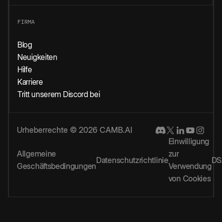
FIRMA
Blog
Neuigkeiten
Hilfe
Karriere
Tritt unserem Discord bei
Urheberrechte © 2026 CAMB.AI
Einwilligung
Allgemeine
zur
Datenschutzrichtlinie
DS
Geschäftsbedingungen
Verwendung
von Cookies