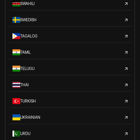
SWAHILI
SWEDISH
TAGALOG
TAMIL
TELUGU
THAI
TURKISH
UKRAINIAN
URDU