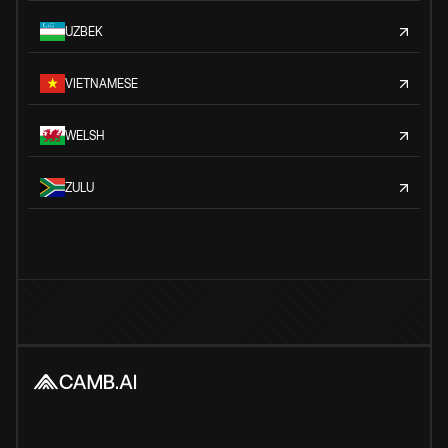
UZBEK
VIETNAMESE
WELSH
ZULU