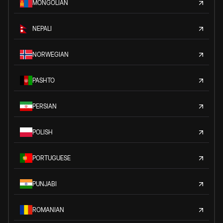
MONGOLIAN
NEPALI
NORWEGIAN
PASHTO
PERSIAN
POLISH
PORTUGUESE
PUNJABI
ROMANIAN