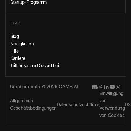
Startup-Programm
FIRMA
Blog
Neuigkeiten
Hilfe
Karriere
Tritt unserem Discord bei
Urheberrechte © 2026 CAMB.AI
Einwilligung
Allgemeine
zur
Datenschutzrichtlinie
DS
Geschäftsbedingungen
Verwendung
von Cookies