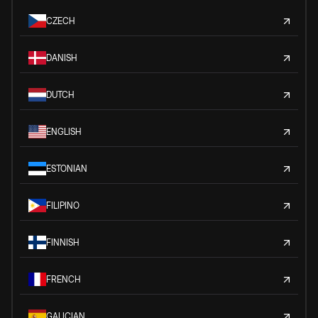
CZECH
DANISH
DUTCH
ENGLISH
ESTONIAN
FILIPINO
FINNISH
FRENCH
GALICIAN