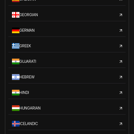
GEORGIAN
GERMAN
GREEK
GUJARATI
HEBREW
HINDI
HUNGARIAN
ICELANDIC