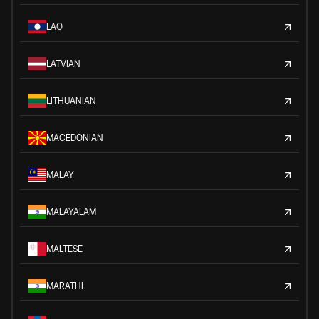
LAO
LATVIAN
LITHUANIAN
MACEDONIAN
MALAY
MALAYALAM
MALTESE
MARATHI