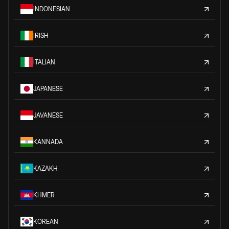
INDONESIAN
IRISH
ITALIAN
JAPANESE
JAVANESE
KANNADA
KAZAKH
KHMER
KOREAN