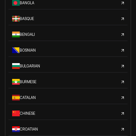
BANGLA
BASQUE
BENGALI
BOSNIAN
BULGARIAN
BURMESE
CATALAN
CHINESE
CROATIAN