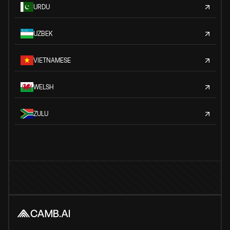
URDU
UZBEK
VIETNAMESE
WELSH
ZULU