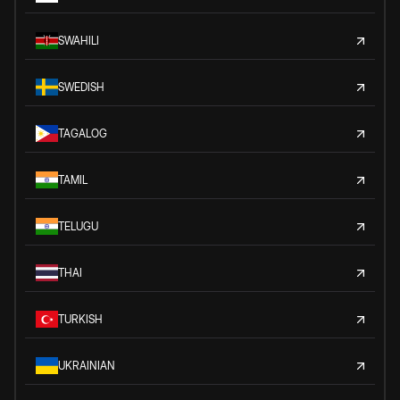
SWAHILI
SWEDISH
TAGALOG
TAMIL
TELUGU
THAI
TURKISH
UKRAINIAN