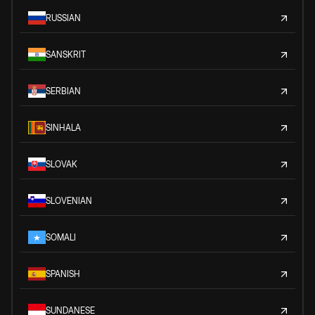
RUSSIAN
SANSKRIT
SERBIAN
SINHALA
SLOVAK
SLOVENIAN
SOMALI
SPANISH
SUNDANESE