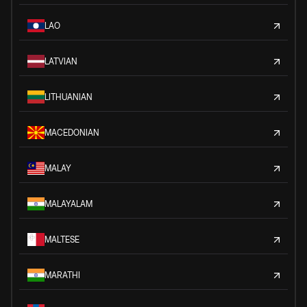
LAO
LATVIAN
LITHUANIAN
MACEDONIAN
MALAY
MALAYALAM
MALTESE
MARATHI