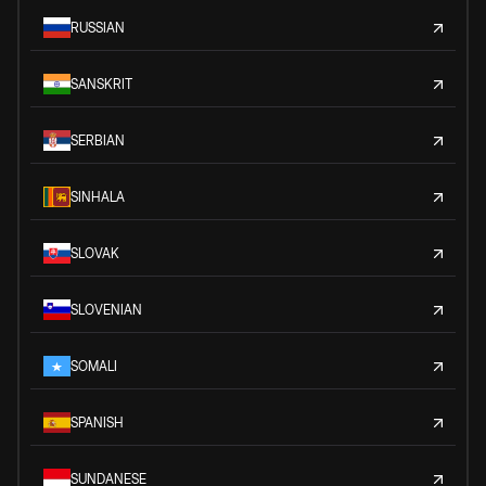
RUSSIAN
SANSKRIT
SERBIAN
SINHALA
SLOVAK
SLOVENIAN
SOMALI
SPANISH
SUNDANESE