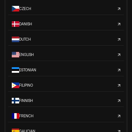
CZECH
DANISH
DUTCH
ENGLISH
ESTONIAN
FILIPINO
FINNISH
FRENCH
GALICIAN