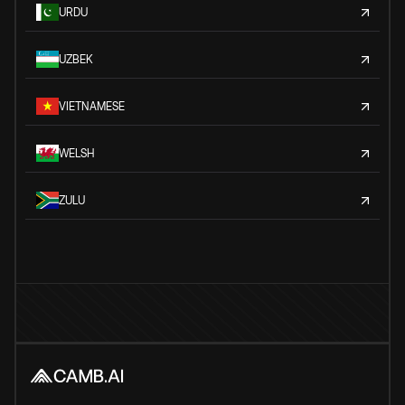
URDU
UZBEK
VIETNAMESE
WELSH
ZULU