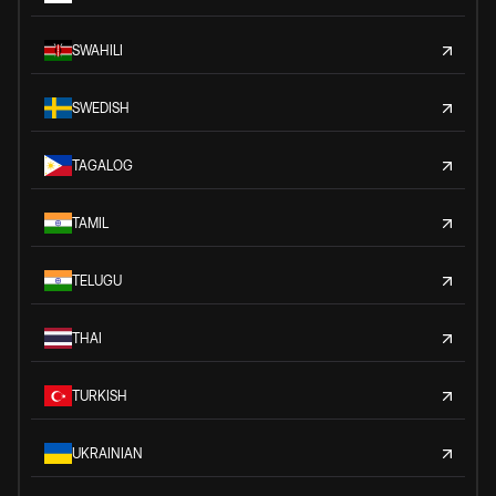
SWAHILI
SWEDISH
TAGALOG
TAMIL
TELUGU
THAI
TURKISH
UKRAINIAN