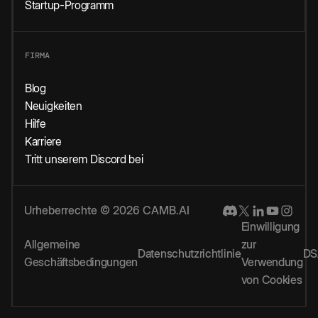
Startup-Programm
FIRMA
Blog
Neuigkeiten
Hilfe
Karriere
Tritt unserem Discord bei
Urheberrechte © 2026 CAMB.AI
Einwilligung
Allgemeine
zur
Datenschutzrichtlinie
DS
Geschäftsbedingungen
Verwendung
von Cookies