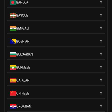
BANGLA
BASQUE
BENGALI
BOSNIAN
BULGARIAN
BURMESE
CATALAN
CHINESE
CROATIAN