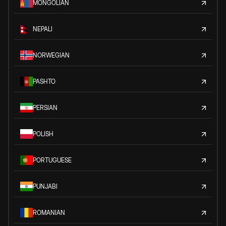
MONGOLIAN
NEPALI
NORWEGIAN
PASHTO
PERSIAN
POLISH
PORTUGUESE
PUNJABI
ROMANIAN