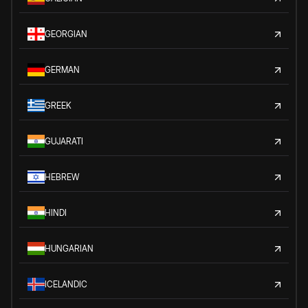
GEORGIAN
GERMAN
GREEK
GUJARATI
HEBREW
HINDI
HUNGARIAN
ICELANDIC