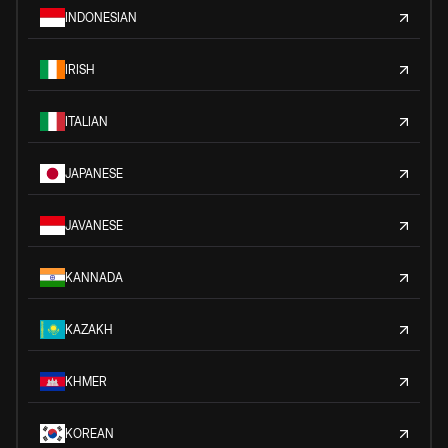
INDONESIAN
IRISH
ITALIAN
JAPANESE
JAVANESE
KANNADA
KAZAKH
KHMER
KOREAN