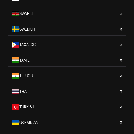
SWAHILI
SWEDISH
TAGALOG
TAMIL
TELUGU
THAI
TURKISH
UKRAINIAN