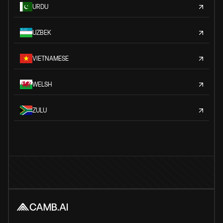
URDU
UZBEK
VIETNAMESE
WELSH
ZULU