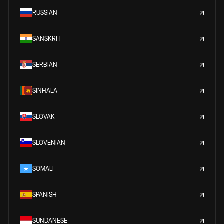
RUSSIAN
SANSKRIT
SERBIAN
SINHALA
SLOVAK
SLOVENIAN
SOMALI
SPANISH
SUNDANESE