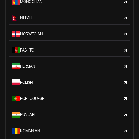
MONGOLIAN
NEPALI
NORWEGIAN
PASHTO
PERSIAN
POLISH
PORTUGUESE
PUNJABI
ROMANIAN