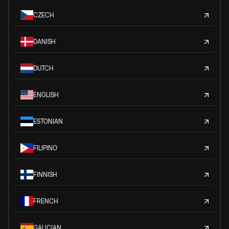
CZECH
DANISH
DUTCH
ENGLISH
ESTONIAN
FILIPINO
FINNISH
FRENCH
GALICIAN