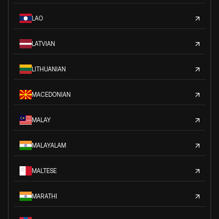
LAO
LATVIAN
LITHUANIAN
MACEDONIAN
MALAY
MALAYALAM
MALTESE
MARATHI