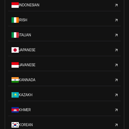
INDONESIAN
IRISH
ITALIAN
JAPANESE
JAVANESE
KANNADA
KAZAKH
KHMER
KOREAN