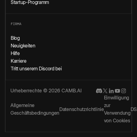
Startup-Programm
FIRMA
Blog
Neuigkeiten
Hilfe
Karriere
Tritt unserem Discord bei
Urheberrechte © 2026 CAMB.AI
Einwilligung
Allgemeine
zur
Datenschutzrichtlinie
DS
Geschäftsbedingungen
Verwendung
von Cookies