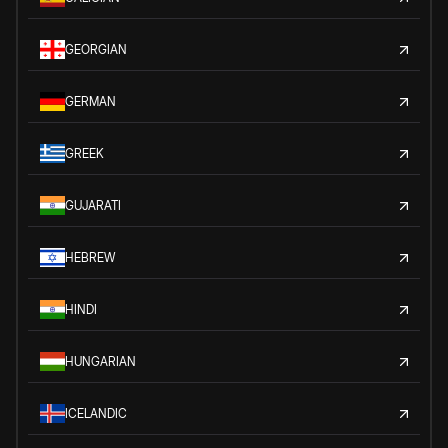
GEORGIAN
GERMAN
GREEK
GUJARATI
HEBREW
HINDI
HUNGARIAN
ICELANDIC