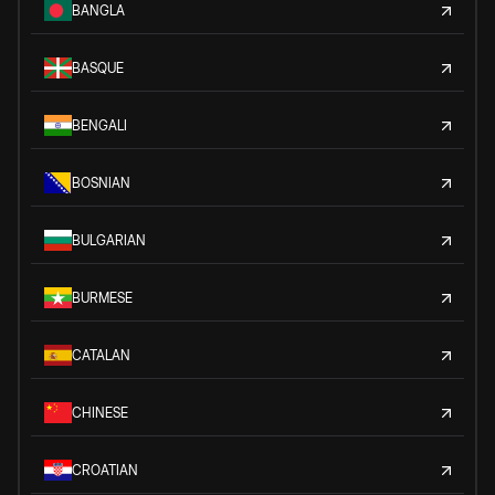
BANGLA
BASQUE
BENGALI
BOSNIAN
BULGARIAN
BURMESE
CATALAN
CHINESE
CROATIAN