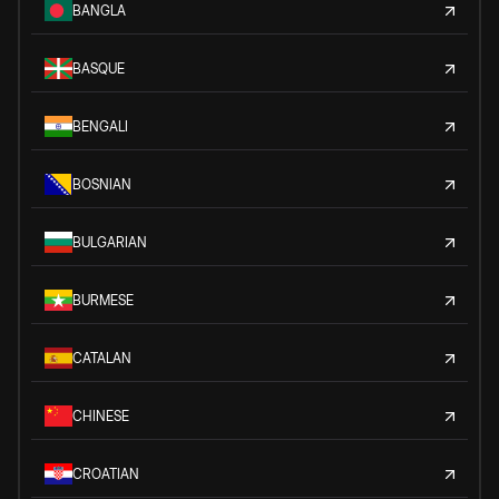
BANGLA
BASQUE
BENGALI
BOSNIAN
BULGARIAN
BURMESE
CATALAN
CHINESE
CROATIAN