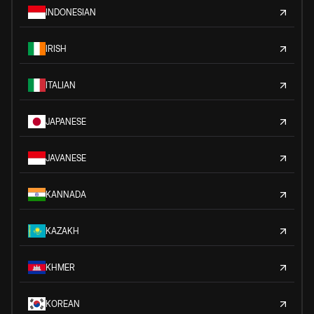
INDONESIAN
IRISH
ITALIAN
JAPANESE
JAVANESE
KANNADA
KAZAKH
KHMER
KOREAN