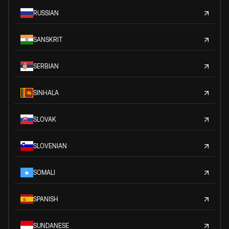
RUSSIAN
SANSKRIT
SERBIAN
SINHALA
SLOVAK
SLOVENIAN
SOMALI
SPANISH
SUNDANESE