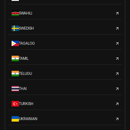
SWAHILI
SWEDISH
TAGALOG
TAMIL
TELUGU
THAI
TURKISH
UKRAINIAN