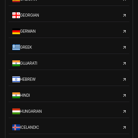
GEORGIAN
GERMAN
GREEK
GUJARATI
HEBREW
HINDI
HUNGARIAN
ICELANDIC