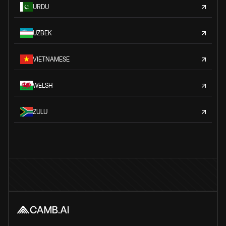
URDU
UZBEK
VIETNAMESE
WELSH
ZULU