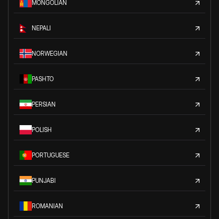
MONGOLIAN
NEPALI
NORWEGIAN
PASHTO
PERSIAN
POLISH
PORTUGUESE
PUNJABI
ROMANIAN