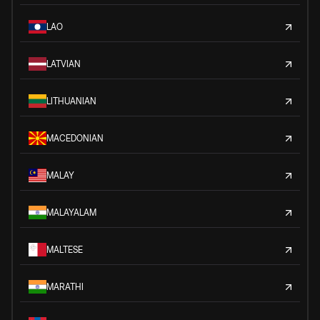
LAO
LATVIAN
LITHUANIAN
MACEDONIAN
MALAY
MALAYALAM
MALTESE
MARATHI