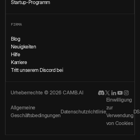
Startup-Programm
FIRMA
Blog
Neuigkeiten
Hilfe
Karriere
Tritt unserem Discord bei
Urheberrechte © 2026 CAMB.AI
Einwilligung
Allgemeine
zur
Datenschutzrichtlinie
DS
Geschäftsbedingungen
Verwendung
von Cookies