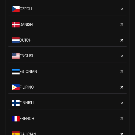
CZECH
DANISH
DUTCH
ENGLISH
ESTONIAN
FILIPINO
FINNISH
FRENCH
GALICIAN