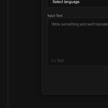
Input Text
0
/ 1500