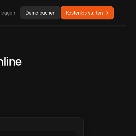
nloggen
Demo buchen
Kostenlos starten →
line