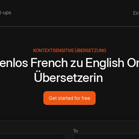
rt-ups
Ei
KONTEXTSENSITIVE ÜBERSETZUNG
enlos
French
zu
English
On
Übersetzerin
Get started for free
To