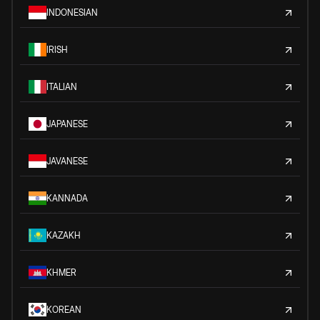
INDONESIAN
IRISH
ITALIAN
JAPANESE
JAVANESE
KANNADA
KAZAKH
KHMER
KOREAN