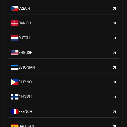
CZECH
DANISH
DUTCH
ENGLISH
ESTONIAN
FILIPINO
FINNISH
FRENCH
GALICIAN