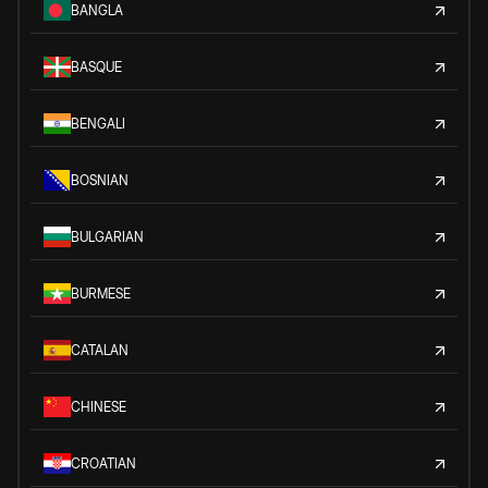
BANGLA
BASQUE
BENGALI
BOSNIAN
BULGARIAN
BURMESE
CATALAN
CHINESE
CROATIAN