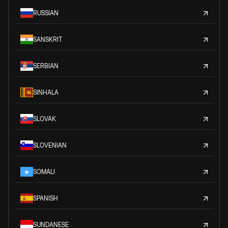
RUSSIAN
SANSKRIT
SERBIAN
SINHALA
SLOVAK
SLOVENIAN
SOMALI
SPANISH
SUNDANESE