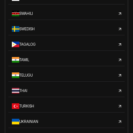
SWAHILI
SWEDISH
TAGALOG
TAMIL
TELUGU
THAI
TURKISH
UKRAINIAN