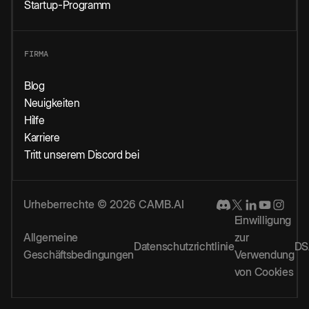
Startup-Programm
FIRMA
Blog
Neuigkeiten
Hilfe
Karriere
Tritt unserem Discord bei
Urheberrechte © 2026 CAMB.AI
Einwilligung
Allgemeine
zur
Datenschutzrichtlinie
DS
Geschäftsbedingungen
Verwendung
von Cookies