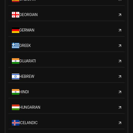
GEORGIAN
GERMAN
GREEK
GUJARATI
HEBREW
HINDI
HUNGARIAN
ICELANDIC