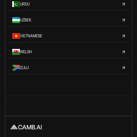
URDU
UZBEK
VIETNAMESE
WELSH
ZULU