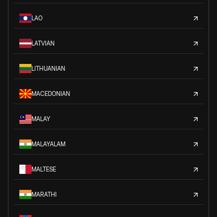
LAO
LATVIAN
LITHUANIAN
MACEDONIAN
MALAY
MALAYALAM
MALTESE
MARATHI