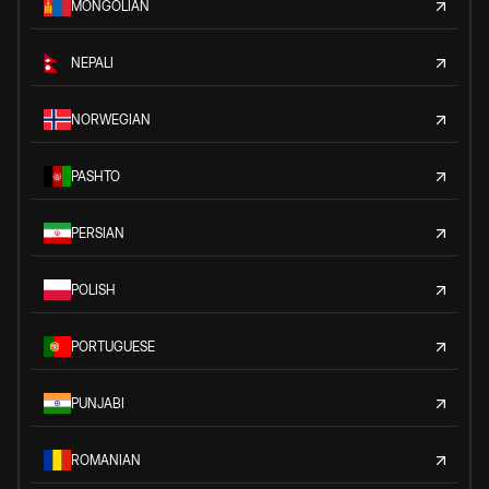
MONGOLIAN
NEPALI
NORWEGIAN
PASHTO
PERSIAN
POLISH
PORTUGUESE
PUNJABI
ROMANIAN