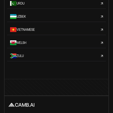
URDU
UZBEK
VIETNAMESE
WELSH
ZULU