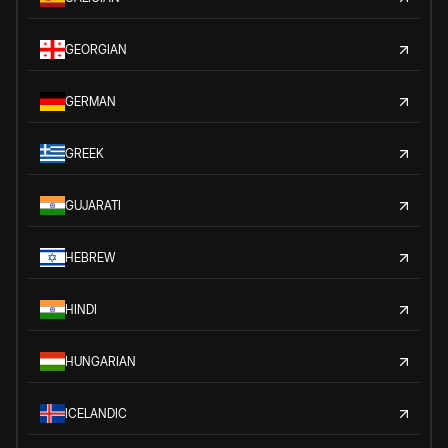
GEORGIAN
GERMAN
GREEK
GUJARATI
HEBREW
HINDI
HUNGARIAN
ICELANDIC