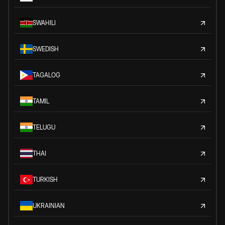
SWAHILI
SWEDISH
TAGALOG
TAMIL
TELUGU
THAI
TURKISH
UKRAINIAN