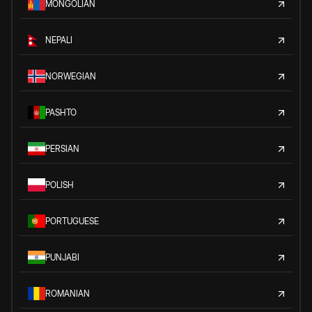
MONGOLIAN
NEPALI
NORWEGIAN
PASHTO
PERSIAN
POLISH
PORTUGUESE
PUNJABI
ROMANIAN