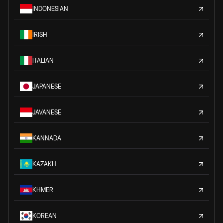
INDONESIAN
IRISH
ITALIAN
JAPANESE
JAVANESE
KANNADA
KAZAKH
KHMER
KOREAN