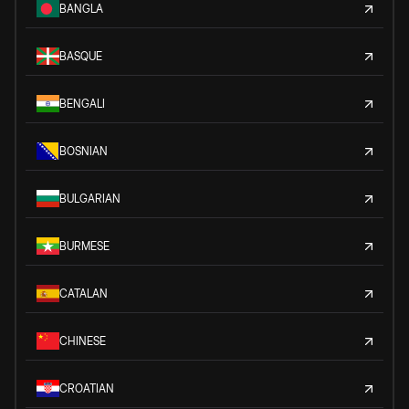
BANGLA
BASQUE
BENGALI
BOSNIAN
BULGARIAN
BURMESE
CATALAN
CHINESE
CROATIAN