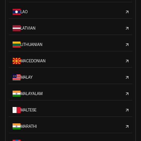
LAO
LATVIAN
LITHUANIAN
MACEDONIAN
MALAY
MALAYALAM
MALTESE
MARATHI