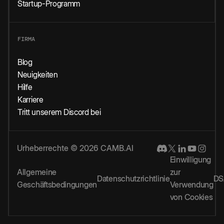
Startup-Programm
FIRMA
Blog
Neuigkeiten
Hilfe
Karriere
Tritt unserem Discord bei
Urheberrechte © 2026 CAMB.AI
Einwilligung
Allgemeine
zur
Datenschutzrichtlinie
DS
Geschäftsbedingungen
Verwendung
von Cookies