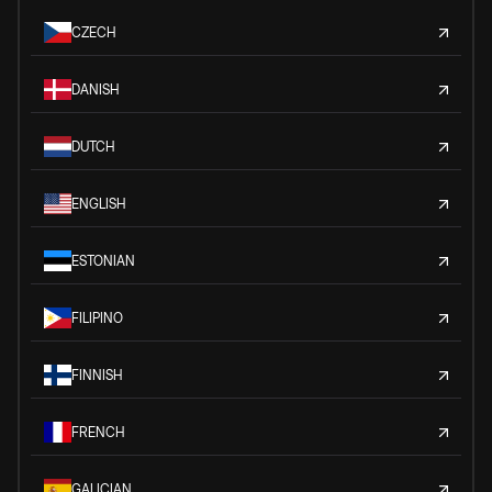
CZECH
DANISH
DUTCH
ENGLISH
ESTONIAN
FILIPINO
FINNISH
FRENCH
GALICIAN