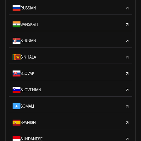
RUSSIAN
SANSKRIT
SERBIAN
SINHALA
SLOVAK
SLOVENIAN
SOMALI
SPANISH
SUNDANESE