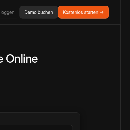
nloggen
Demo buchen
Kostenlos starten →
e
Online