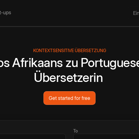
rt-ups
Ei
KONTEXTSENSITIVE ÜBERSETZUNG
os
Afrikaans
zu
Portugues
Übersetzerin
Get started for free
To