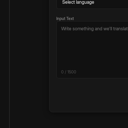
Input Text
0
/ 1500