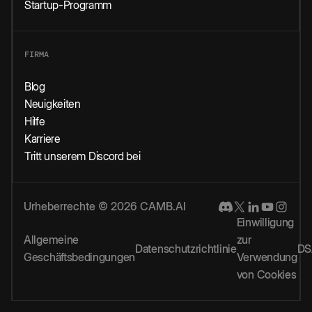
Startup-Programm
FIRMA
Blog
Neuigkeiten
Hilfe
Karriere
Tritt unserem Discord bei
Urheberrechte © 2026 CAMB.AI
Einwilligung
Allgemeine
zur
Datenschutzrichtlinie
DS
Geschäftsbedingungen
Verwendung
von Cookies