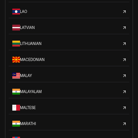
LAO
LATVIAN
LITHUANIAN
MACEDONIAN
MALAY
MALAYALAM
MALTESE
MARATHI