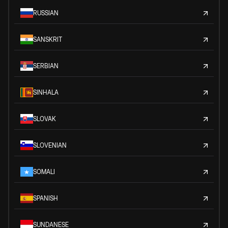
RUSSIAN
SANSKRIT
SERBIAN
SINHALA
SLOVAK
SLOVENIAN
SOMALI
SPANISH
SUNDANESE