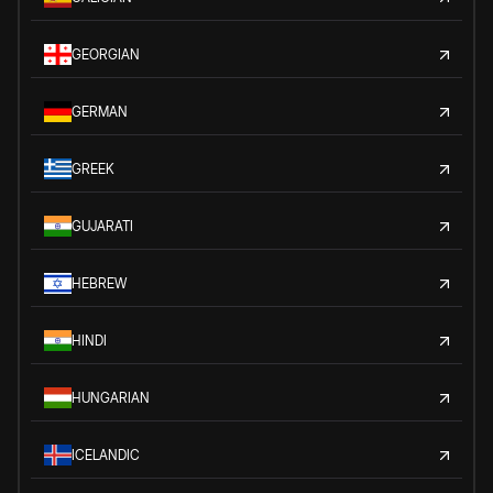
GEORGIAN
GERMAN
GREEK
GUJARATI
HEBREW
HINDI
HUNGARIAN
ICELANDIC