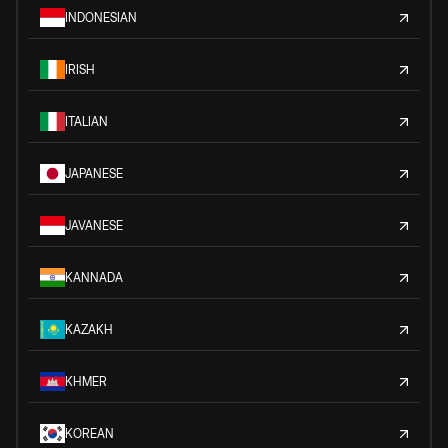
INDONESIAN
IRISH
ITALIAN
JAPANESE
JAVANESE
KANNADA
KAZAKH
KHMER
KOREAN