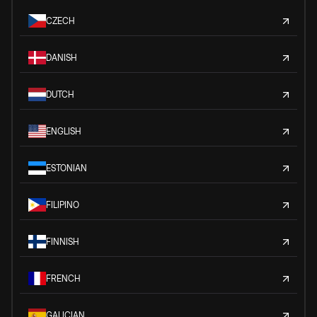
CZECH
DANISH
DUTCH
ENGLISH
ESTONIAN
FILIPINO
FINNISH
FRENCH
GALICIAN