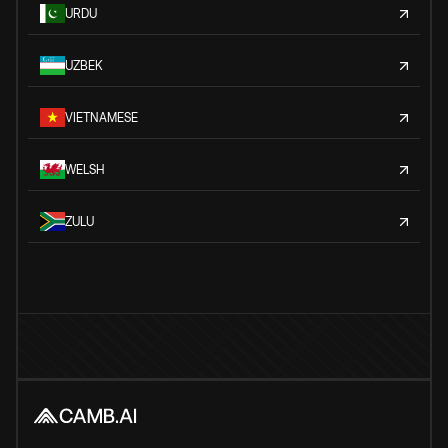
URDU
UZBEK
VIETNAMESE
WELSH
ZULU