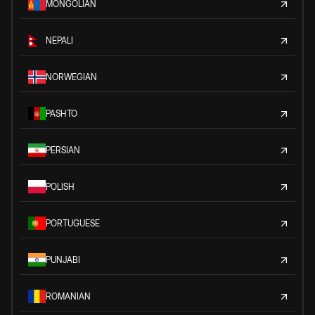
MONGOLIAN
NEPALI
NORWEGIAN
PASHTO
PERSIAN
POLISH
PORTUGUESE
PUNJABI
ROMANIAN