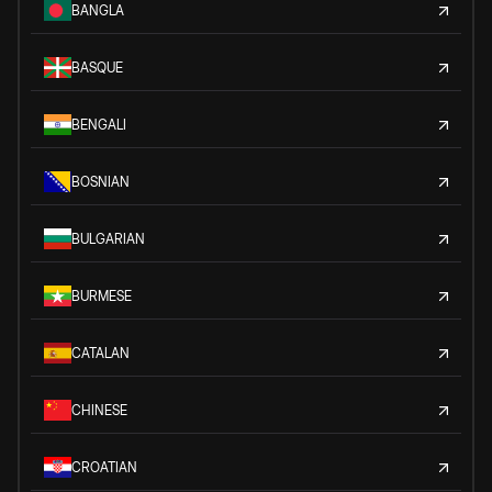
BANGLA
BASQUE
BENGALI
BOSNIAN
BULGARIAN
BURMESE
CATALAN
CHINESE
CROATIAN