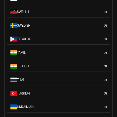
SWAHILI
SWEDISH
TAGALOG
TAMIL
TELUGU
THAI
TURKISH
UKRAINIAN