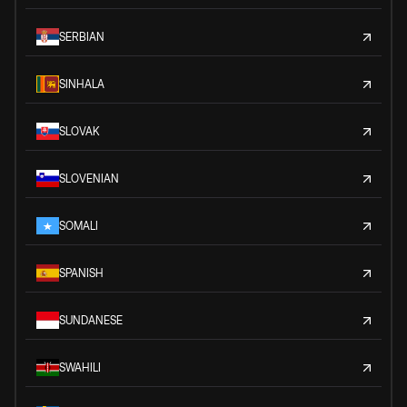
SERBIAN
SINHALA
SLOVAK
SLOVENIAN
SOMALI
SPANISH
SUNDANESE
SWAHILI