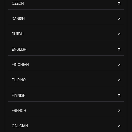
CZECH
DANISH
DUTCH
ENGLISH
ESTONIAN
FILIPINO
FINNISH
FRENCH
GALICIAN