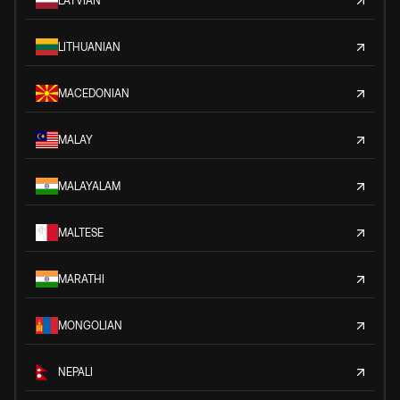
LATVIAN
LITHUANIAN
MACEDONIAN
MALAY
MALAYALAM
MALTESE
MARATHI
MONGOLIAN
NEPALI