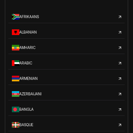
AFRIKAANS
ALBANIAN
AMHARIC
ARABIC
ARMENIAN
AZERBAIJANI
BANGLA
BASQUE