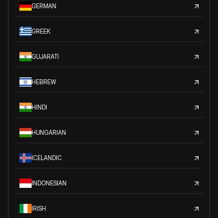
GERMAN
GREEK
GUJARATI
HEBREW
HINDI
HUNGARIAN
ICELANDIC
INDONESIAN
IRISH