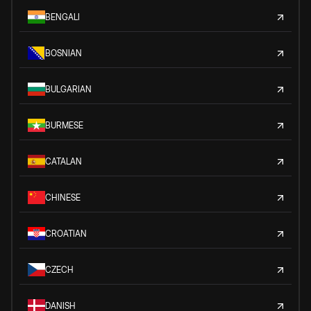
BENGALI
BOSNIAN
BULGARIAN
BURMESE
CATALAN
CHINESE
CROATIAN
CZECH
DANISH