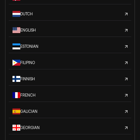
DUTCH
ENGLISH
ESTONIAN
FILIPINO
FINNISH
FRENCH
GALICIAN
GEORGIAN