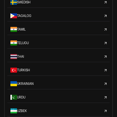
SWEDISH
TAGALOG
TAMIL
TELUGU
THAI
TURKISH
UKRAINIAN
URDU
UZBEK