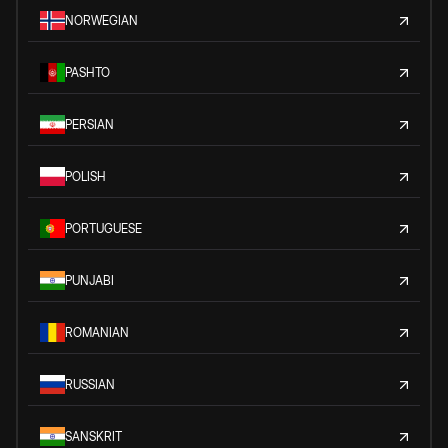
NORWEGIAN
PASHTO
PERSIAN
POLISH
PORTUGUESE
PUNJABI
ROMANIAN
RUSSIAN
SANSKRIT