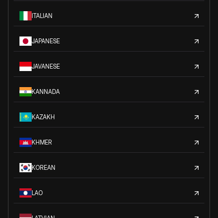
ITALIAN
JAPANESE
JAVANESE
KANNADA
KAZAKH
KHMER
KOREAN
LAO