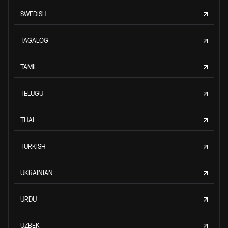
SWEDISH
TAGALOG
TAMIL
TELUGU
THAI
TURKISH
UKRAINIAN
URDU
UZBEK