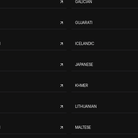
GALICIAN
GUJARATI
N
ICELANDIC
JAPANESE
KHMER
LITHUANIAN
M
MALTESE