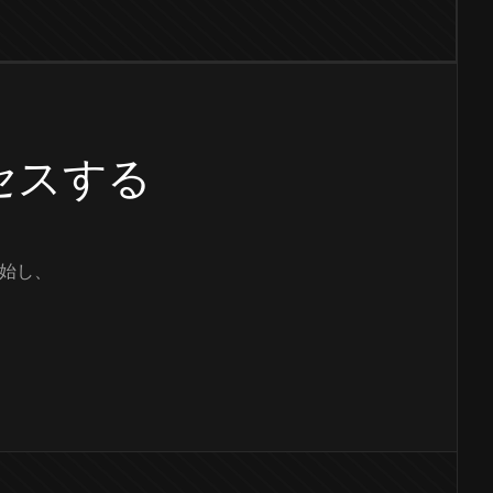
クセスする
始し、