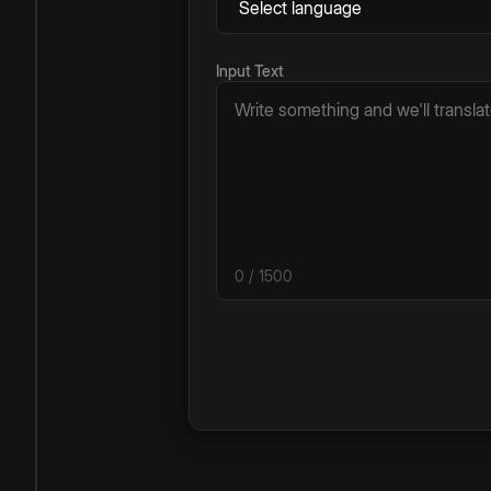
Input Text
0
/ 1500