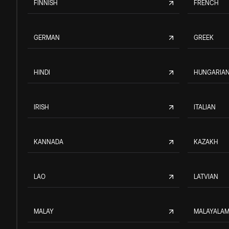
FINNISH
FRENCH
GERMAN
GREEK
HINDI
HUNGARIA
IRISH
ITALIAN
KANNADA
KAZAKH
LAO
LATVIAN
MALAY
MALAYALA