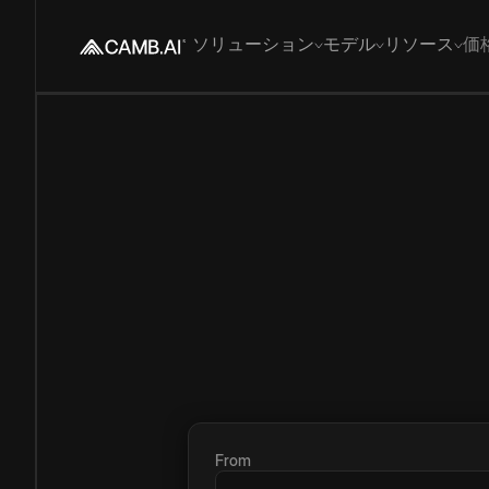
ソリューション
モデル
リソース
価
From