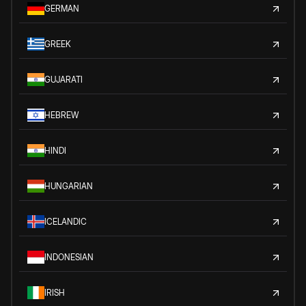
GERMAN
GREEK
GUJARATI
HEBREW
HINDI
HUNGARIAN
ICELANDIC
INDONESIAN
IRISH