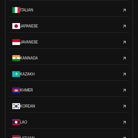
ITALIAN
JAPANESE
JAVANESE
KANNADA
KAZAKH
KHMER
KOREAN
LAO