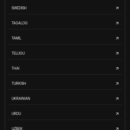
SWEDISH
TAGALOG
TAMIL
TELUGU
THAI
TURKISH
UKRAINIAN
URDU
UZBEK