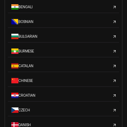
BENGALI
BOSNIAN
BULGARIAN
BURMESE
CATALAN
CHINESE
CROATIAN
CZECH
DANISH