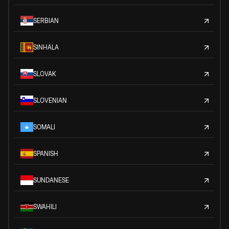
SERBIAN
SINHALA
SLOVAK
SLOVENIAN
SOMALI
SPANISH
SUNDANESE
SWAHILI