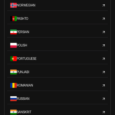
NORWEGIAN
PASHTO
PERSIAN
POLISH
PORTUGUESE
PUNJABI
ROMANIAN
RUSSIAN
SANSKRIT