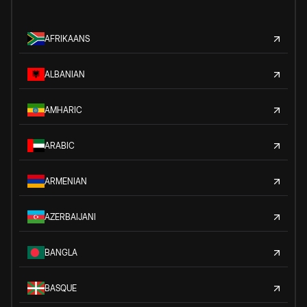
AFRIKAANS
ALBANIAN
AMHARIC
ARABIC
ARMENIAN
AZERBAIJANI
BANGLA
BASQUE