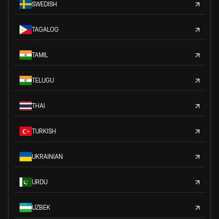
SWEDISH
TAGALOG
TAMIL
TELUGU
THAI
TURKISH
UKRAINIAN
URDU
UZBEK