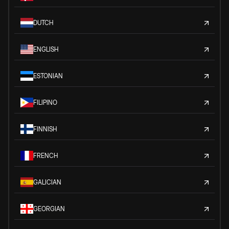
DUTCH
ENGLISH
ESTONIAN
FILIPINO
FINNISH
FRENCH
GALICIAN
GEORGIAN