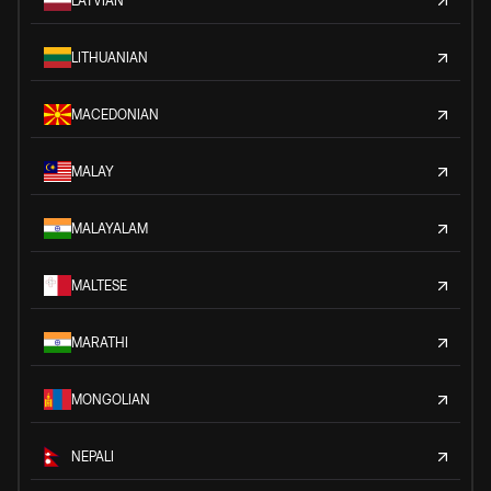
LATVIAN
LITHUANIAN
MACEDONIAN
MALAY
MALAYALAM
MALTESE
MARATHI
MONGOLIAN
NEPALI