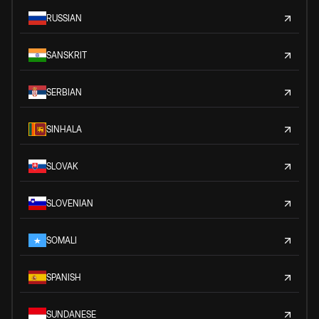
RUSSIAN
SANSKRIT
SERBIAN
SINHALA
SLOVAK
SLOVENIAN
SOMALI
SPANISH
SUNDANESE