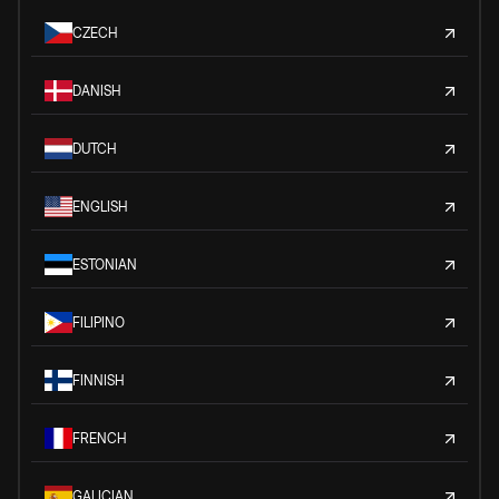
CZECH
DANISH
DUTCH
ENGLISH
ESTONIAN
FILIPINO
FINNISH
FRENCH
GALICIAN