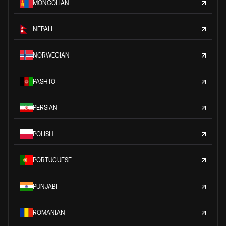
MONGOLIAN
NEPALI
NORWEGIAN
PASHTO
PERSIAN
POLISH
PORTUGUESE
PUNJABI
ROMANIAN