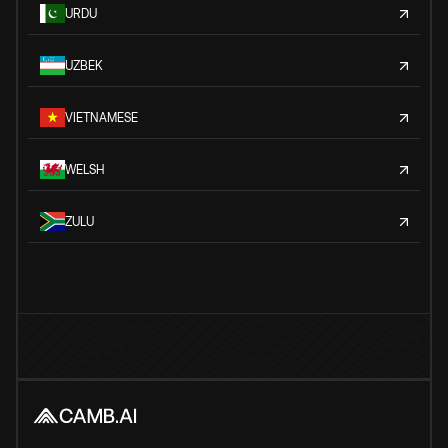
URDU
UZBEK
VIETNAMESE
WELSH
ZULU