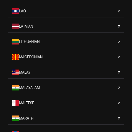
LAO
LATVIAN
LITHUANIAN
MACEDONIAN
MALAY
MALAYALAM
MALTESE
MARATHI