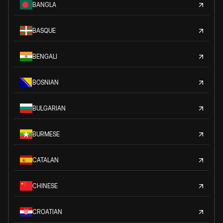
BANGLA
BASQUE
BENGALI
BOSNIAN
BULGARIAN
BURMESE
CATALAN
CHINESE
CROATIAN