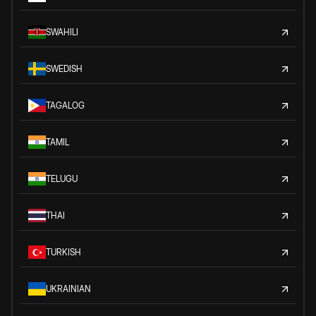
SWAHILI
SWEDISH
TAGALOG
TAMIL
TELUGU
THAI
TURKISH
UKRAINIAN