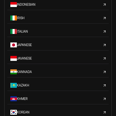
INDONESIAN
IRISH
ITALIAN
JAPANESE
JAVANESE
KANNADA
KAZAKH
KHMER
KOREAN