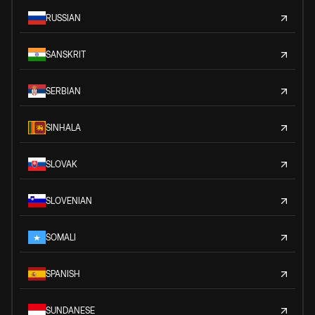
RUSSIAN
SANSKRIT
SERBIAN
SINHALA
SLOVAK
SLOVENIAN
SOMALI
SPANISH
SUNDANESE