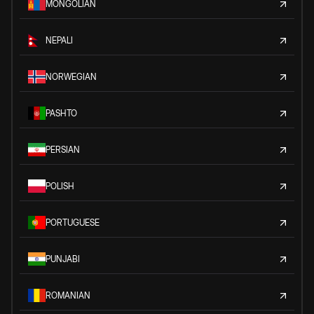
MONGOLIAN
NEPALI
NORWEGIAN
PASHTO
PERSIAN
POLISH
PORTUGUESE
PUNJABI
ROMANIAN