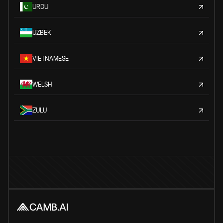
URDU
UZBEK
VIETNAMESE
WELSH
ZULU