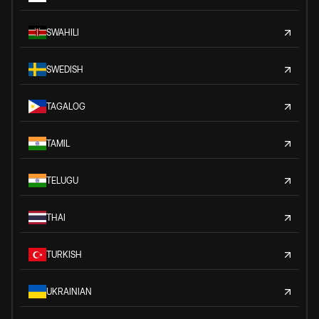
SWAHILI
SWEDISH
TAGALOG
TAMIL
TELUGU
THAI
TURKISH
UKRAINIAN