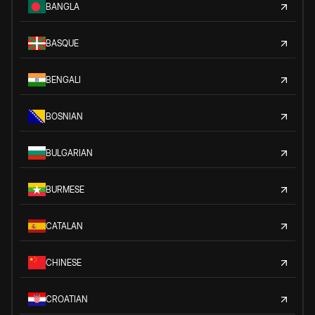
BANGLA
BASQUE
BENGALI
BOSNIAN
BULGARIAN
BURMESE
CATALAN
CHINESE
CROATIAN