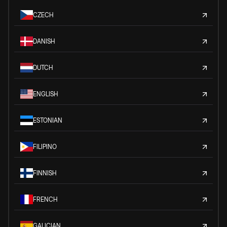
CZECH
DANISH
DUTCH
ENGLISH
ESTONIAN
FILIPINO
FINNISH
FRENCH
GALICIAN