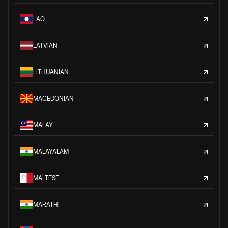
LAO
LATVIAN
LITHUANIAN
MACEDONIAN
MALAY
MALAYALAM
MALTESE
MARATHI