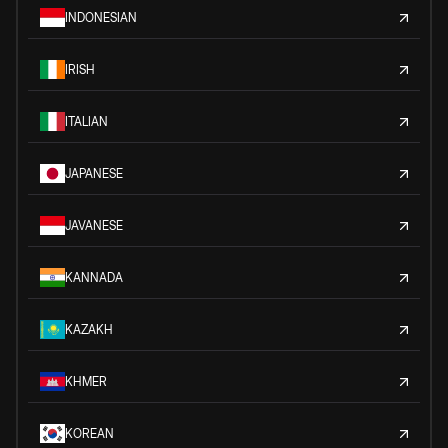
INDONESIAN
IRISH
ITALIAN
JAPANESE
JAVANESE
KANNADA
KAZAKH
KHMER
KOREAN