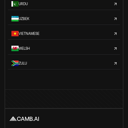
URDU
UZBEK
VIETNAMESE
WELSH
ZULU