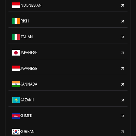
INDONESIAN
IRISH
ITALIAN
JAPANESE
JAVANESE
KANNADA
KAZAKH
KHMER
KOREAN