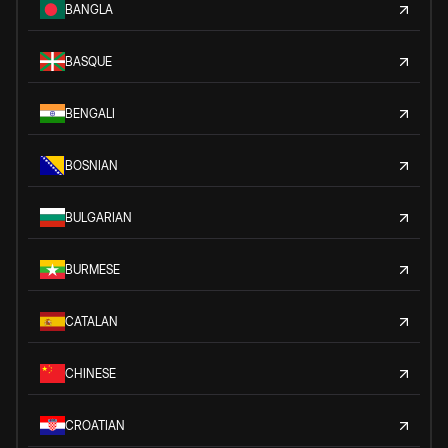
BANGLA
BASQUE
BENGALI
BOSNIAN
BULGARIAN
BURMESE
CATALAN
CHINESE
CROATIAN