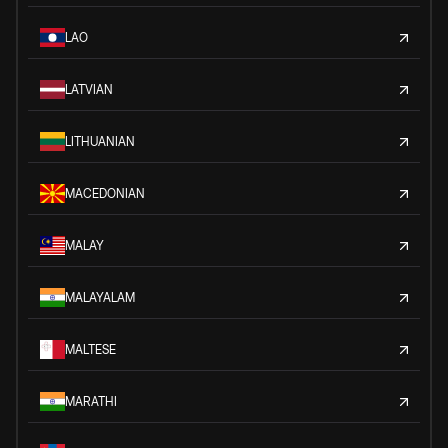
LAO
LATVIAN
LITHUANIAN
MACEDONIAN
MALAY
MALAYALAM
MALTESE
MARATHI