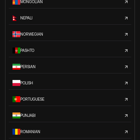
MONGOLIAN
NEPALI
NORWEGIAN
PASHTO
PERSIAN
POLISH
PORTUGUESE
PUNJABI
ROMANIAN