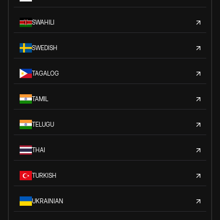
SWAHILI
SWEDISH
TAGALOG
TAMIL
TELUGU
THAI
TURKISH
UKRAINIAN