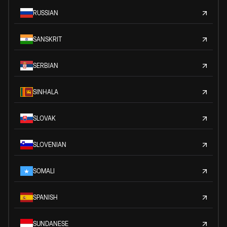
RUSSIAN
SANSKRIT
SERBIAN
SINHALA
SLOVAK
SLOVENIAN
SOMALI
SPANISH
SUNDANESE