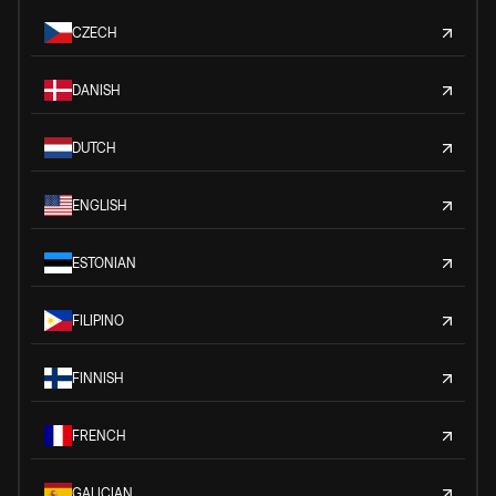
CZECH
DANISH
DUTCH
ENGLISH
ESTONIAN
FILIPINO
FINNISH
FRENCH
GALICIAN