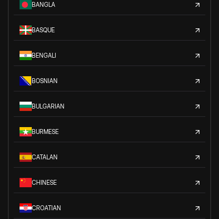
BANGLA
BASQUE
BENGALI
BOSNIAN
BULGARIAN
BURMESE
CATALAN
CHINESE
CROATIAN