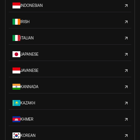
INDONESIAN
IRISH
ITALIAN
JAPANESE
JAVANESE
KANNADA
KAZAKH
KHMER
KOREAN