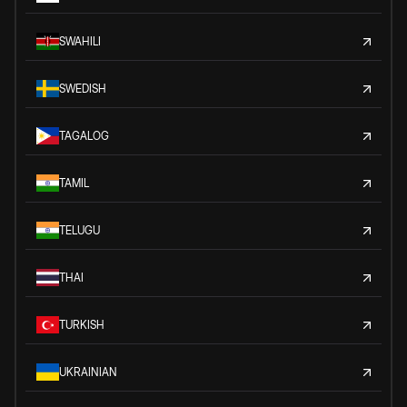
SWAHILI
SWEDISH
TAGALOG
TAMIL
TELUGU
THAI
TURKISH
UKRAINIAN