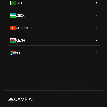
URDU
UZBEK
VIETNAMESE
WELSH
ZULU