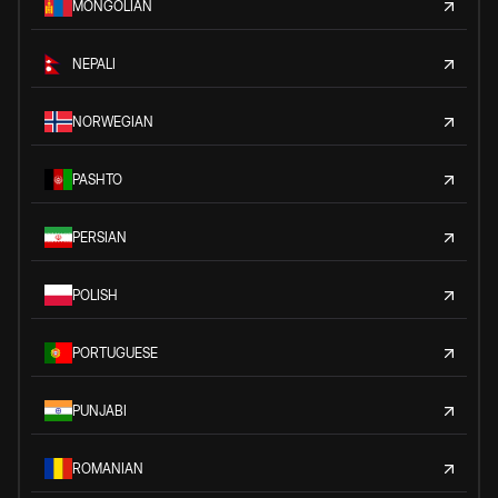
MONGOLIAN
NEPALI
NORWEGIAN
PASHTO
PERSIAN
POLISH
PORTUGUESE
PUNJABI
ROMANIAN