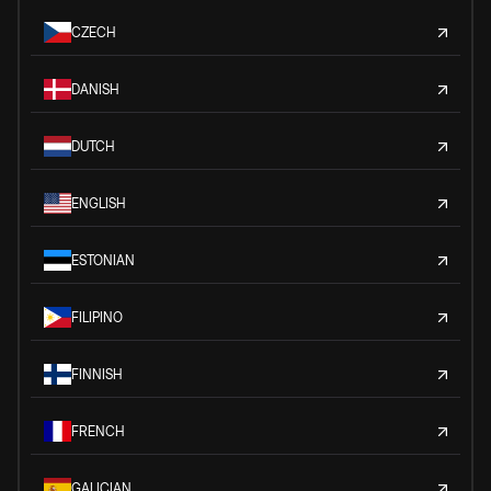
CZECH
DANISH
DUTCH
ENGLISH
ESTONIAN
FILIPINO
FINNISH
FRENCH
GALICIAN