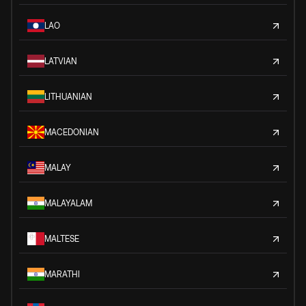
LAO
LATVIAN
LITHUANIAN
MACEDONIAN
MALAY
MALAYALAM
MALTESE
MARATHI