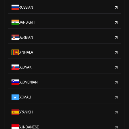
RUSSIAN
SANSKRIT
SERBIAN
SINHALA
SLOVAK
SLOVENIAN
SOMALI
SPANISH
SUNDANESE