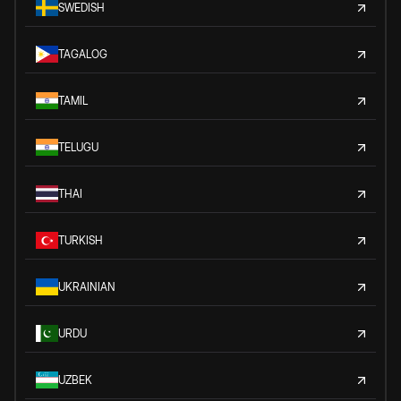
SWEDISH
TAGALOG
TAMIL
TELUGU
THAI
TURKISH
UKRAINIAN
URDU
UZBEK