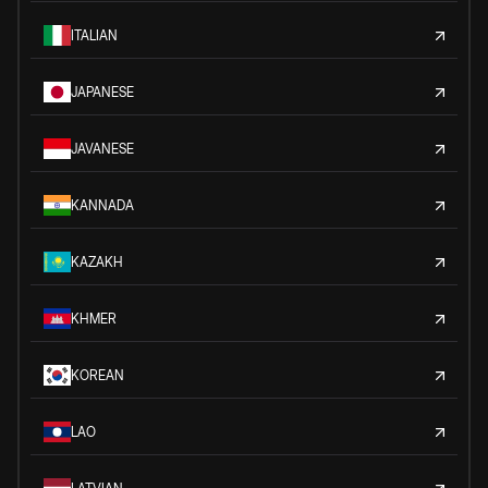
ITALIAN
JAPANESE
JAVANESE
KANNADA
KAZAKH
KHMER
KOREAN
LAO