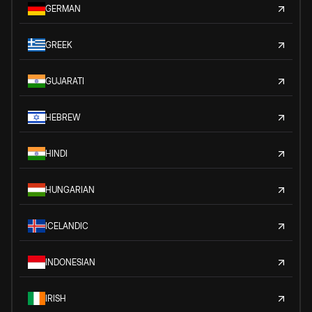
GERMAN
GREEK
GUJARATI
HEBREW
HINDI
HUNGARIAN
ICELANDIC
INDONESIAN
IRISH