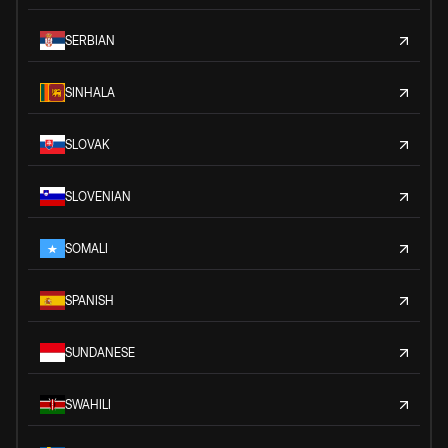
SERBIAN
SINHALA
SLOVAK
SLOVENIAN
SOMALI
SPANISH
SUNDANESE
SWAHILI