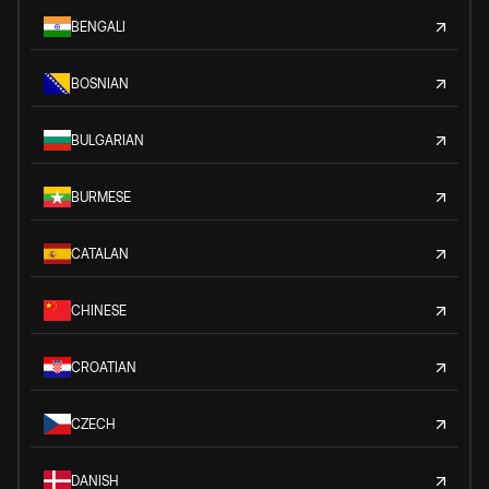
BENGALI
BOSNIAN
BULGARIAN
BURMESE
CATALAN
CHINESE
CROATIAN
CZECH
DANISH