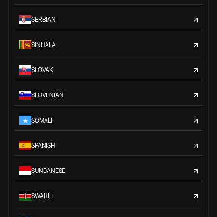
SERBIAN
SINHALA
SLOVAK
SLOVENIAN
SOMALI
SPANISH
SUNDANESE
SWAHILI