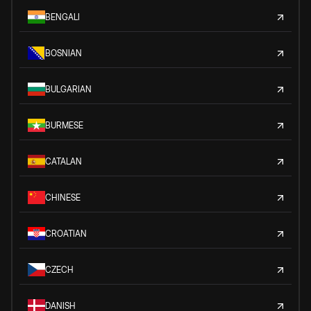
BENGALI
BOSNIAN
BULGARIAN
BURMESE
CATALAN
CHINESE
CROATIAN
CZECH
DANISH