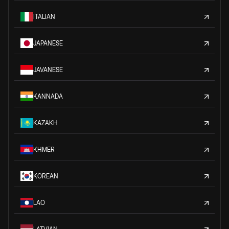
ITALIAN
JAPANESE
JAVANESE
KANNADA
KAZAKH
KHMER
KOREAN
LAO