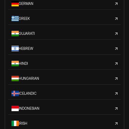
GERMAN
GREEK
GUJARATI
HEBREW
HINDI
HUNGARIAN
ICELANDIC
INDONESIAN
IRISH