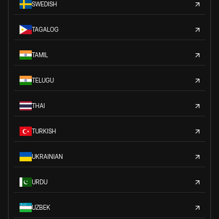
SWEDISH
TAGALOG
TAMIL
TELUGU
THAI
TURKISH
UKRAINIAN
URDU
UZBEK