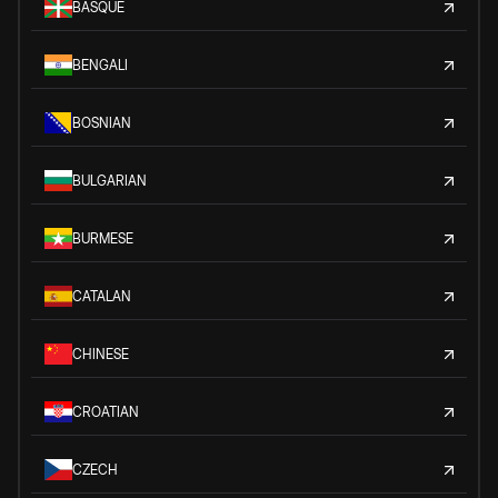
BASQUE
BENGALI
BOSNIAN
BULGARIAN
BURMESE
CATALAN
CHINESE
CROATIAN
CZECH