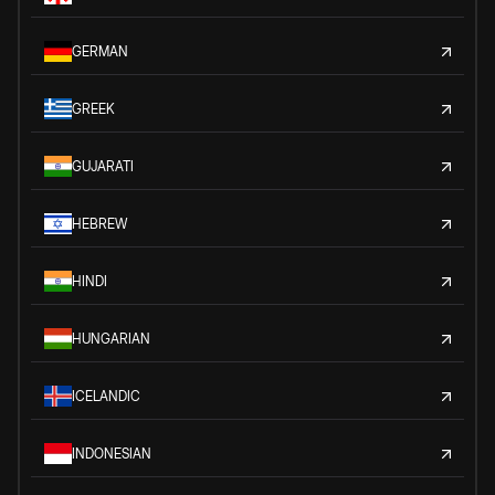
GERMAN
GREEK
GUJARATI
HEBREW
HINDI
HUNGARIAN
ICELANDIC
INDONESIAN