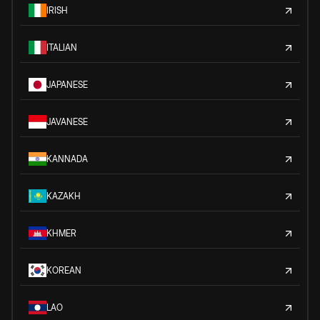
IRISH
ITALIAN
JAPANESE
JAVANESE
KANNADA
KAZAKH
KHMER
KOREAN
LAO