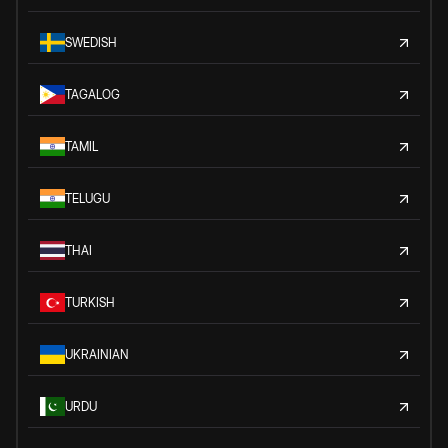
SWEDISH
TAGALOG
TAMIL
TELUGU
THAI
TURKISH
UKRAINIAN
URDU