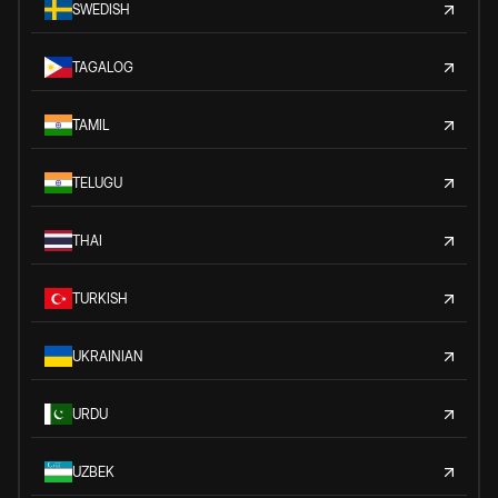
SWEDISH
TAGALOG
TAMIL
TELUGU
THAI
TURKISH
UKRAINIAN
URDU
UZBEK