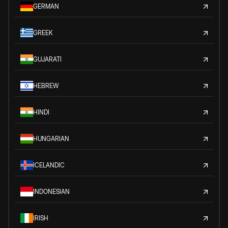
GERMAN
GREEK
GUJARATI
HEBREW
HINDI
HUNGARIAN
ICELANDIC
INDONESIAN
IRISH