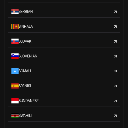
SERBIAN
SINHALA
SLOVAK
SLOVENIAN
SOMALI
SPANISH
SUNDANESE
SWAHILI