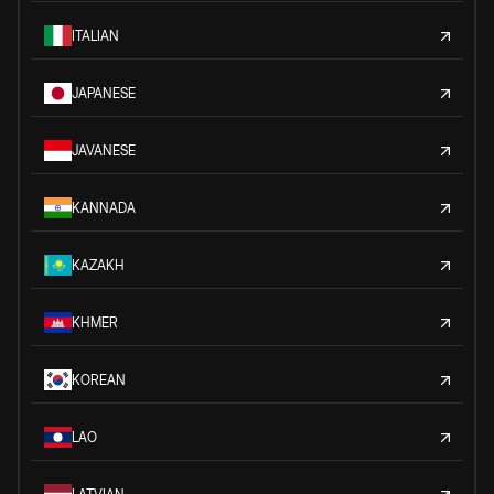
ITALIAN
JAPANESE
JAVANESE
KANNADA
KAZAKH
KHMER
KOREAN
LAO