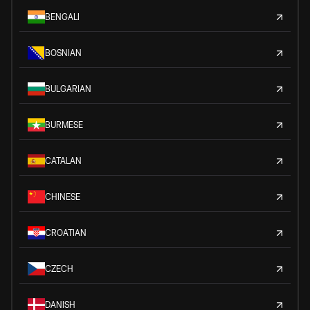
BENGALI
BOSNIAN
BULGARIAN
BURMESE
CATALAN
CHINESE
CROATIAN
CZECH
DANISH