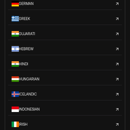
GERMAN
GREEK
GUJARATI
HEBREW
HINDI
HUNGARIAN
ICELANDIC
INDONESIAN
IRISH