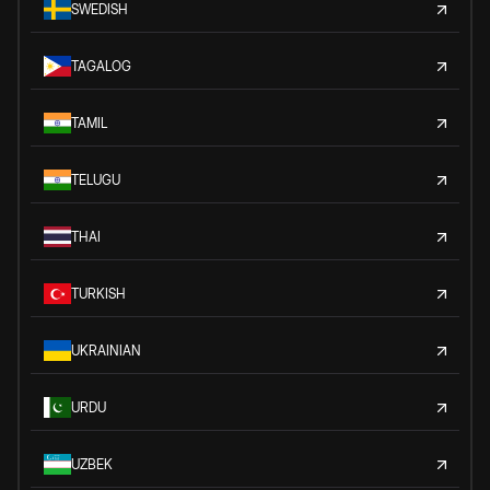
SWEDISH
TAGALOG
TAMIL
TELUGU
THAI
TURKISH
UKRAINIAN
URDU
UZBEK