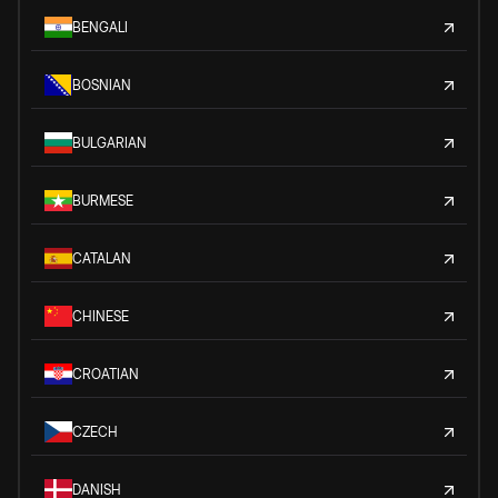
BENGALI
BOSNIAN
BULGARIAN
BURMESE
CATALAN
CHINESE
CROATIAN
CZECH
DANISH