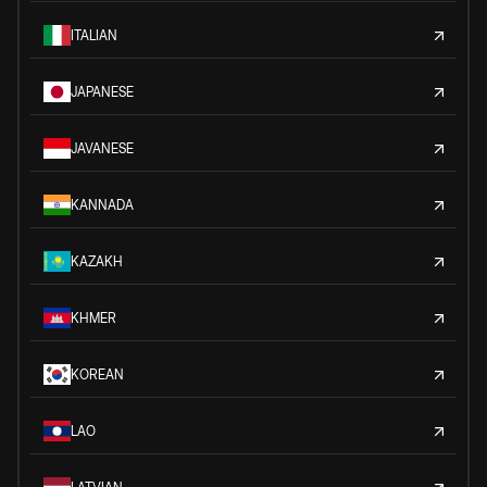
ITALIAN
JAPANESE
JAVANESE
KANNADA
KAZAKH
KHMER
KOREAN
LAO