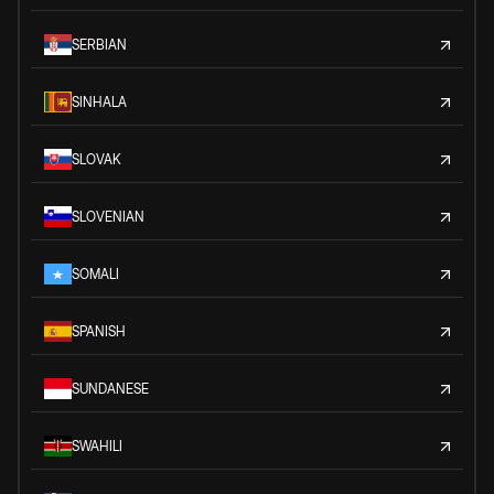
SERBIAN
SINHALA
SLOVAK
SLOVENIAN
SOMALI
SPANISH
SUNDANESE
SWAHILI