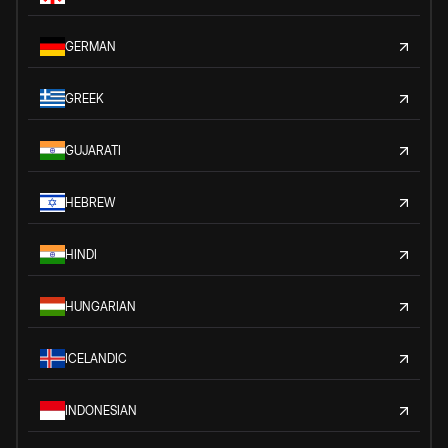
GERMAN
GREEK
GUJARATI
HEBREW
HINDI
HUNGARIAN
ICELANDIC
INDONESIAN