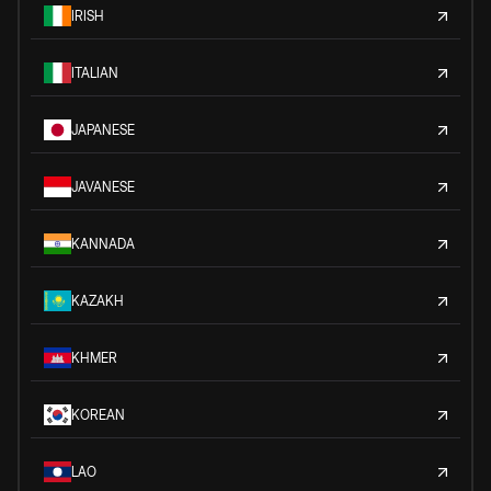
IRISH
ITALIAN
JAPANESE
JAVANESE
KANNADA
KAZAKH
KHMER
KOREAN
LAO