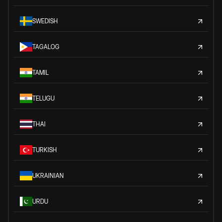
SWEDISH
TAGALOG
TAMIL
TELUGU
THAI
TURKISH
UKRAINIAN
URDU