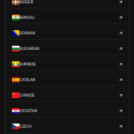
BASQUE
BENGALI
BOSNIAN
BULGARIAN
BURMESE
CATALAN
CHINESE
CROATIAN
CZECH