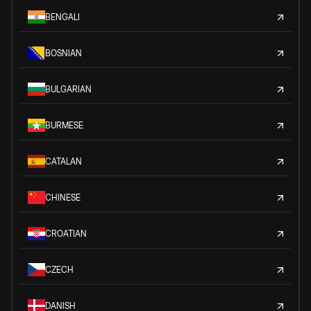
BENGALI
BOSNIAN
BULGARIAN
BURMESE
CATALAN
CHINESE
CROATIAN
CZECH
DANISH