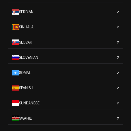
SERBIAN
SINHALA
SLOVAK
SLOVENIAN
SOMALI
SPANISH
SUNDANESE
SWAHILI