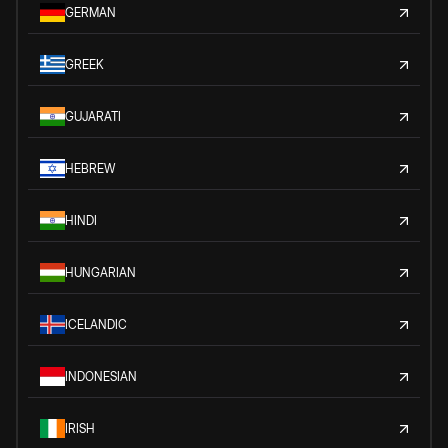
GERMAN
GREEK
GUJARATI
HEBREW
HINDI
HUNGARIAN
ICELANDIC
INDONESIAN
IRISH