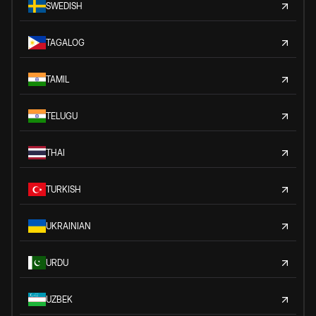
SWEDISH
TAGALOG
TAMIL
TELUGU
THAI
TURKISH
UKRAINIAN
URDU
UZBEK