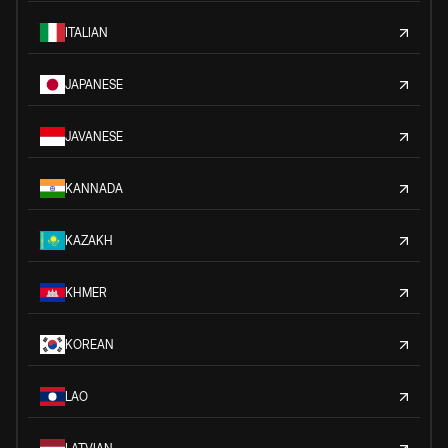
ITALIAN
JAPANESE
JAVANESE
KANNADA
KAZAKH
KHMER
KOREAN
LAO