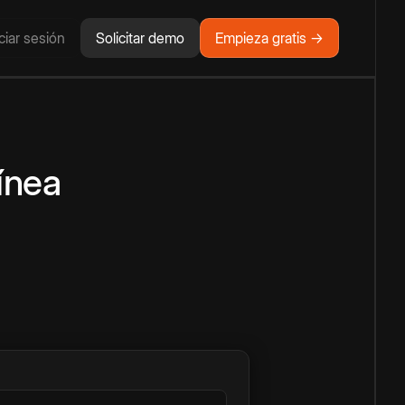
iciar sesión
Solicitar demo
Empieza gratis →
ínea