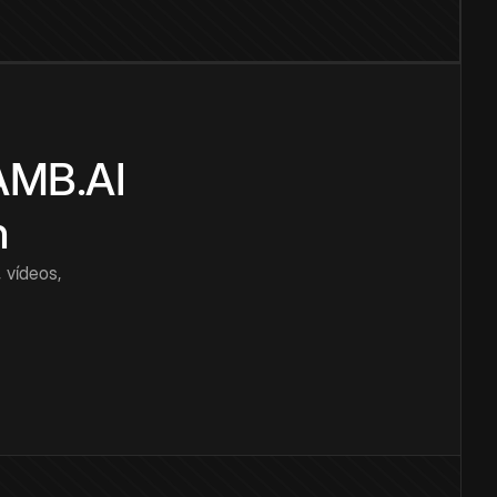
CAMB.AI
n
 vídeos,