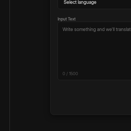
Input Text
0
/ 1500