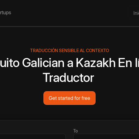
artups
In
TRADUCCIÓN SENSIBLE AL CONTEXTO
uito
Galician
a
Kazakh
En l
Traductor
Get started for free
To