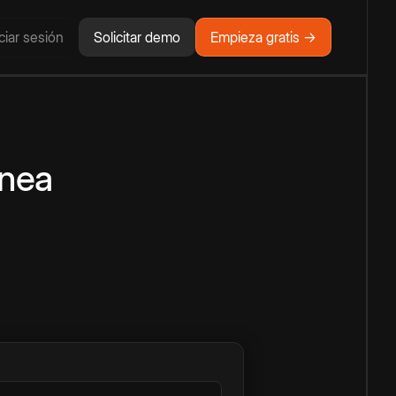
iciar sesión
Solicitar demo
Empieza gratis →
ínea