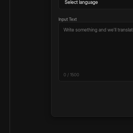
Input Text
0
/ 1500