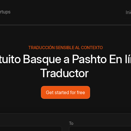
artups
In
TRADUCCIÓN SENSIBLE AL CONTEXTO
tuito
Basque
a
Pashto
En l
Traductor
Get started for free
To