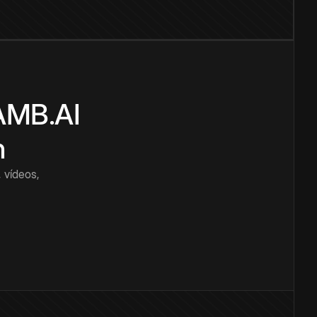
CAMB.AI
n
 vídeos,