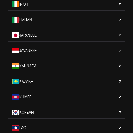
IRISH
ITALIAN
JAPANESE
JAVANESE
KANNADA
KAZAKH
KHMER
KOREAN
LAO