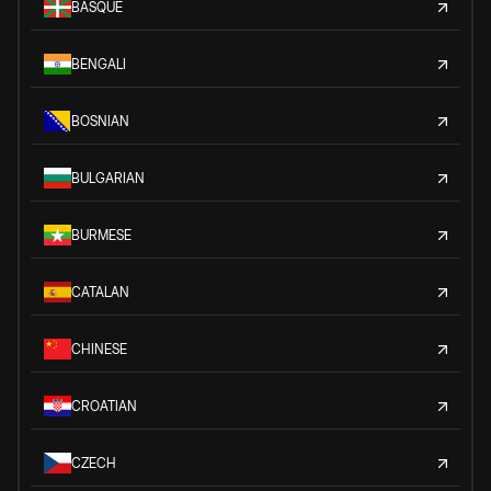
BASQUE
BENGALI
BOSNIAN
BULGARIAN
BURMESE
CATALAN
CHINESE
CROATIAN
CZECH