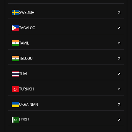
SWEDISH
TAGALOG
TAMIL
TELUGU
THAI
TURKISH
UKRAINIAN
URDU