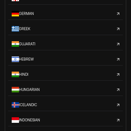
GERMAN
GREEK
GUJARATI
HEBREW
HINDI
HUNGARIAN
ICELANDIC
INDONESIAN