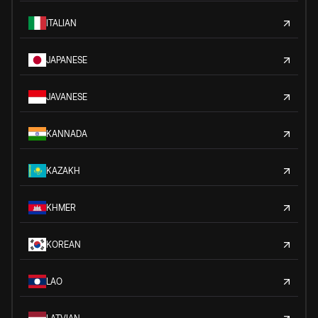
ITALIAN
JAPANESE
JAVANESE
KANNADA
KAZAKH
KHMER
KOREAN
LAO