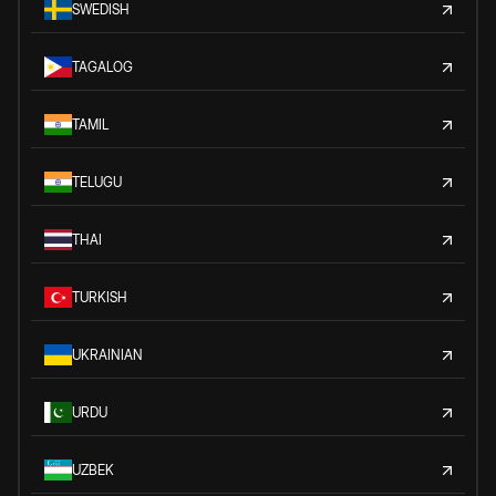
SWEDISH
TAGALOG
TAMIL
TELUGU
THAI
TURKISH
UKRAINIAN
URDU
UZBEK