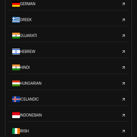
GERMAN
GREEK
GUJARATI
HEBREW
HINDI
HUNGARIAN
ICELANDIC
INDONESIAN
IRISH