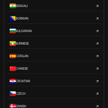
BENGALI
BOSNIAN
BULGARIAN
BURMESE
CATALAN
CHINESE
CROATIAN
CZECH
DANISH