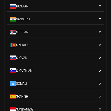
RUSSIAN
SANSKRIT
SERBIAN
SINHALA
SLOVAK
SLOVENIAN
SOMALI
SPANISH
SUNDANESE