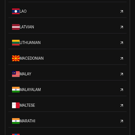
LAO
LATVIAN
LITHUANIAN
MACEDONIAN
MALAY
MALAYALAM
MALTESE
MARATHI