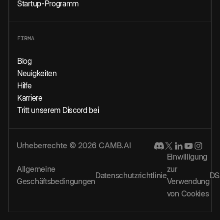
Startup-Programm
FIRMA
Blog
Neuigkeiten
Hilfe
Karriere
Tritt unserem Discord bei
Urheberrechte © 2026 CAMB.AI
Einwilligung
Allgemeine
zur
Datenschutzrichtlinie
DS
Geschäftsbedingungen
Verwendung
von Cookies