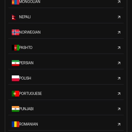
MONGOLIAN
NEPALI
NORWEGIAN
PASHTO
PERSIAN
POLISH
PORTUGUESE
PUNJABI
ROMANIAN