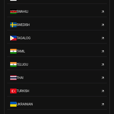
SWAHILI
SWEDISH
TAGALOG
TAMIL
TELUGU
THAI
TURKISH
UKRAINIAN