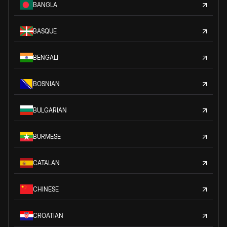
BANGLA
BASQUE
BENGALI
BOSNIAN
BULGARIAN
BURMESE
CATALAN
CHINESE
CROATIAN