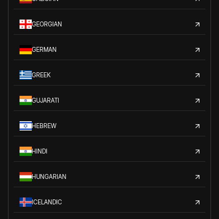
GEORGIAN
GERMAN
GREEK
GUJARATI
HEBREW
HINDI
HUNGARIAN
ICELANDIC