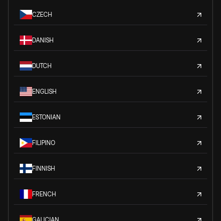
CZECH
DANISH
DUTCH
ENGLISH
ESTONIAN
FILIPINO
FINNISH
FRENCH
GALICIAN