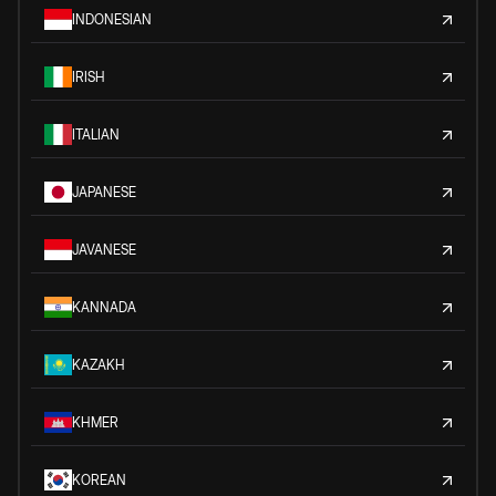
INDONESIAN
IRISH
ITALIAN
JAPANESE
JAVANESE
KANNADA
KAZAKH
KHMER
KOREAN