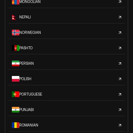
MONGOLIAN
NEPALI
NORWEGIAN
PASHTO
PERSIAN
POLISH
PORTUGUESE
PUNJABI
ROMANIAN