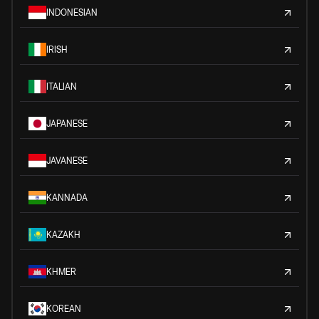
INDONESIAN
IRISH
ITALIAN
JAPANESE
JAVANESE
KANNADA
KAZAKH
KHMER
KOREAN