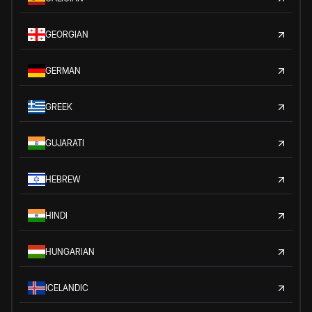
GEORGIAN
GERMAN
GREEK
GUJARATI
HEBREW
HINDI
HUNGARIAN
ICELANDIC