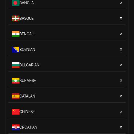
BANGLA
BASQUE
BENGALI
BOSNIAN
BULGARIAN
BURMESE
CATALAN
CHINESE
CROATIAN