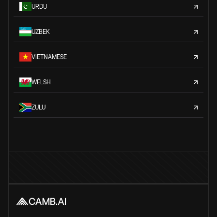
URDU
UZBEK
VIETNAMESE
WELSH
ZULU