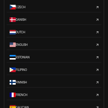
CZECH
DANISH
DUTCH
ENGLISH
ESTONIAN
FILIPINO
FINNISH
FRENCH
GALICIAN