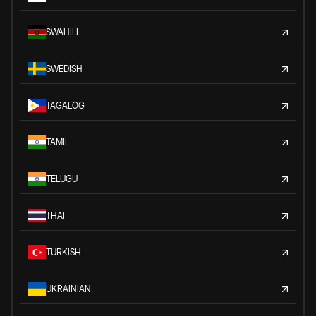
SWAHILI
SWEDISH
TAGALOG
TAMIL
TELUGU
THAI
TURKISH
UKRAINIAN