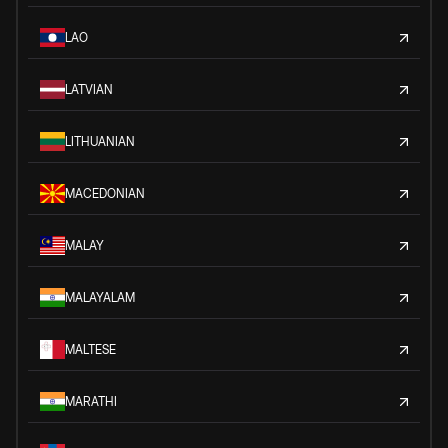
LAO
LATVIAN
LITHUANIAN
MACEDONIAN
MALAY
MALAYALAM
MALTESE
MARATHI