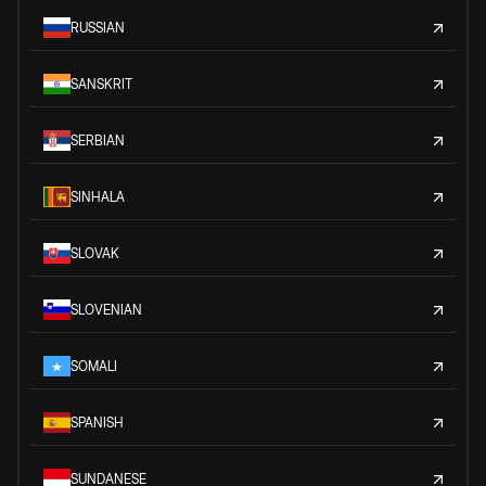
RUSSIAN
SANSKRIT
SERBIAN
SINHALA
SLOVAK
SLOVENIAN
SOMALI
SPANISH
SUNDANESE