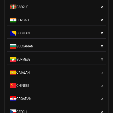
BASQUE
BENGALI
BOSNIAN
BULGARIAN
BURMESE
CATALAN
CHINESE
CROATIAN
CZECH