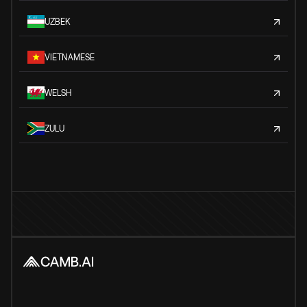
UZBEK
VIETNAMESE
WELSH
ZULU