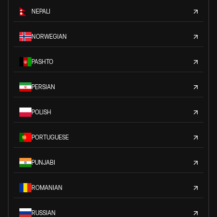
NEPALI
NORWEGIAN
PASHTO
PERSIAN
POLISH
PORTUGUESE
PUNJABI
ROMANIAN
RUSSIAN