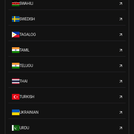
SWAHILI
SWEDISH
TAGALOG
TAMIL
TELUGU
THAI
TURKISH
UKRAINIAN
URDU