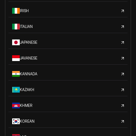
IRISH
ITALIAN
JAPANESE
JAVANESE
KANNADA
KAZAKH
KHMER
KOREAN