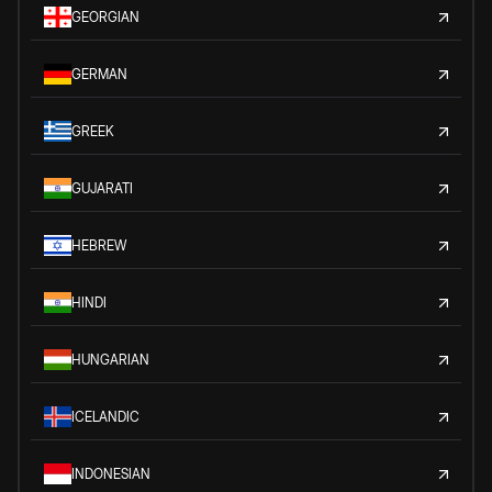
GEORGIAN
GERMAN
GREEK
GUJARATI
HEBREW
HINDI
HUNGARIAN
ICELANDIC
INDONESIAN