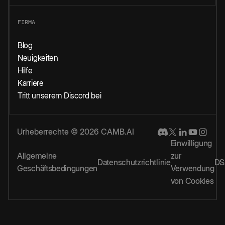
FIRMA
Blog
Neuigkeiten
Hilfe
Karriere
Tritt unserem Discord bei
Urheberrechte © 2026 CAMB.AI
Einwilligung
Allgemeine
zur
Datenschutzrichtlinie
DS
Geschäftsbedingungen
Verwendung
von Cookies