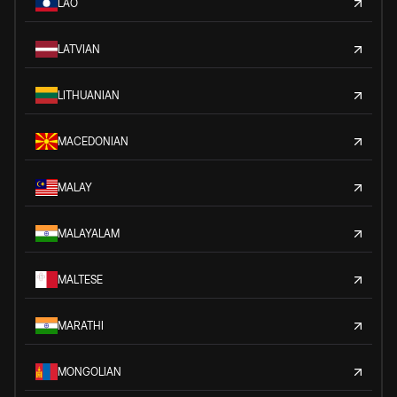
LAO
LATVIAN
LITHUANIAN
MACEDONIAN
MALAY
MALAYALAM
MALTESE
MARATHI
MONGOLIAN