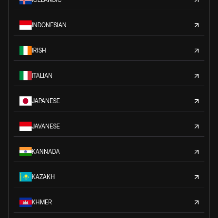
INDONESIAN
IRISH
ITALIAN
JAPANESE
JAVANESE
KANNADA
KAZAKH
KHMER