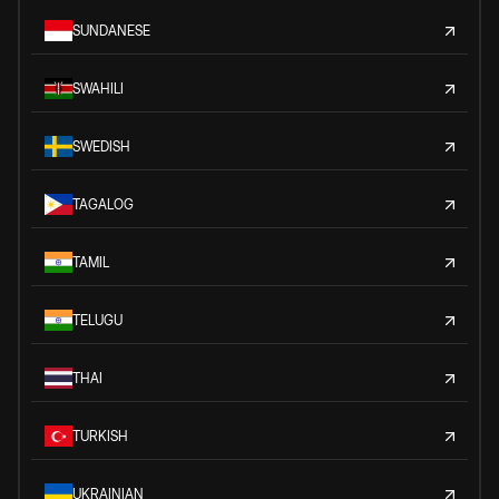
SUNDANESE
SWAHILI
SWEDISH
TAGALOG
TAMIL
TELUGU
THAI
TURKISH
UKRAINIAN