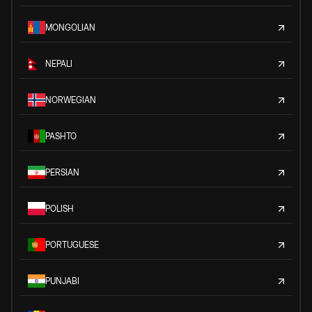
MONGOLIAN
NEPALI
NORWEGIAN
PASHTO
PERSIAN
POLISH
PORTUGUESE
PUNJABI