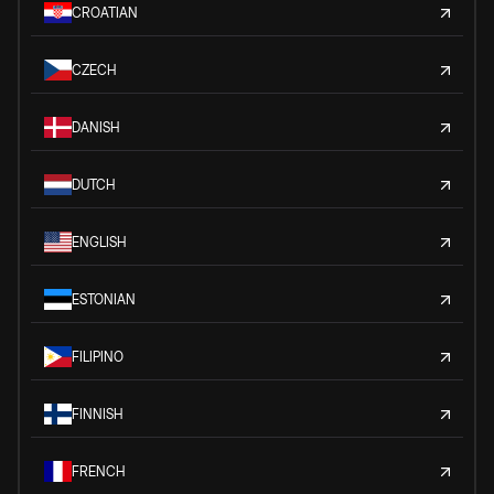
CROATIAN
CZECH
DANISH
DUTCH
ENGLISH
ESTONIAN
FILIPINO
FINNISH
FRENCH