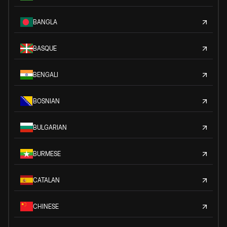
BANGLA
BASQUE
BENGALI
BOSNIAN
BULGARIAN
BURMESE
CATALAN
CHINESE