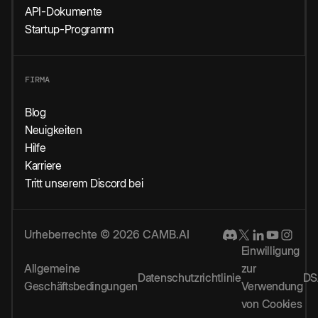
API-Dokumente
Startup-Programm
FIRMA
Blog
Neuigkeiten
Hilfe
Karriere
Tritt unserem Discord bei
Urheberrechte © 2026 CAMB.AI
Einwilligung
Allgemeine
zur
Datenschutzrichtlinie
DS
Geschäftsbedingungen
Verwendung
von Cookies