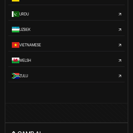
URDU
UZBEK
VIETNAMESE
WELSH
ZULU