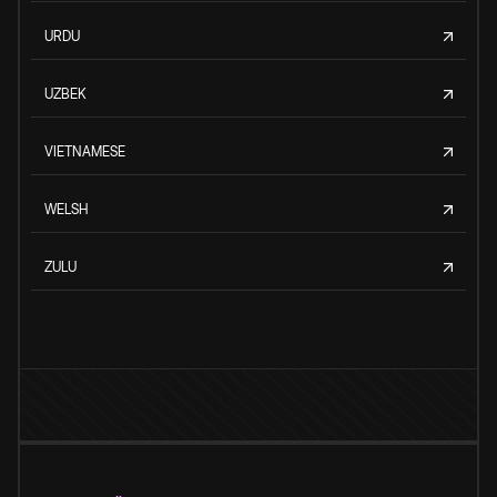
URDU
UZBEK
VIETNAMESE
WELSH
ZULU