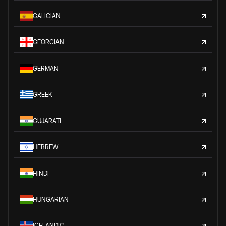
GALICIAN
GEORGIAN
GERMAN
GREEK
GUJARATI
HEBREW
HINDI
HUNGARIAN
ICELANDIC