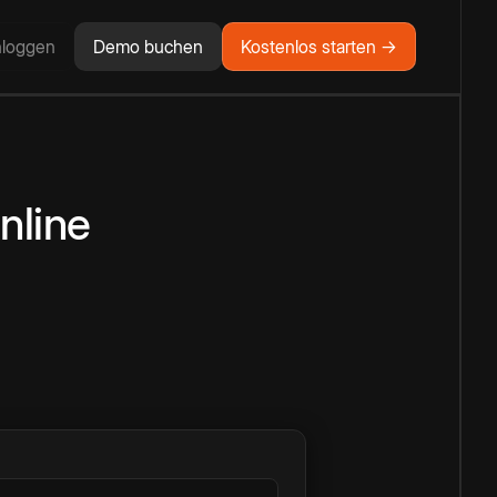
nloggen
Demo buchen
Kostenlos starten →
nline