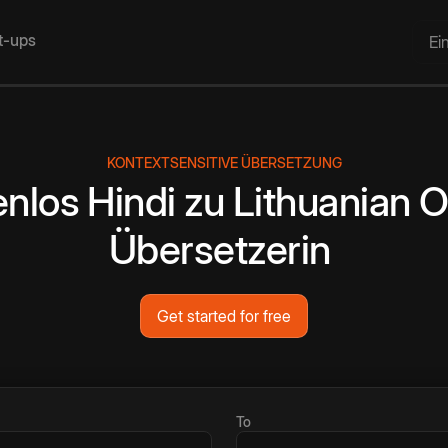
rt-ups
Ei
KONTEXTSENSITIVE ÜBERSETZUNG
enlos
Hindi
zu
Lithuanian
O
Übersetzerin
Get started for free
To