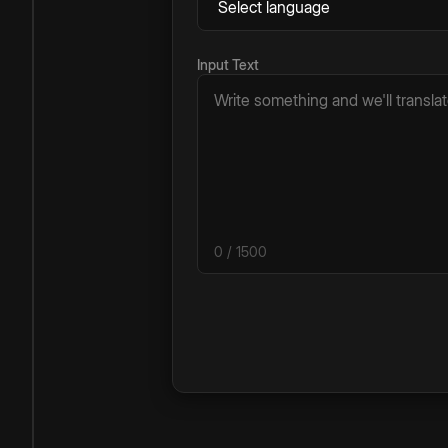
Input Text
0
/ 1500