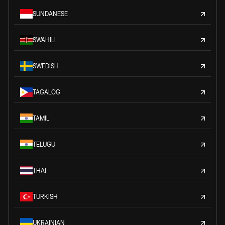
SUNDANESE
SWAHILI
SWEDISH
TAGALOG
TAMIL
TELUGU
THAI
TURKISH
UKRAINIAN