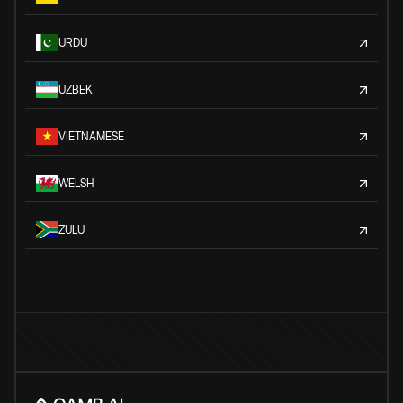
URDU
UZBEK
VIETNAMESE
WELSH
ZULU