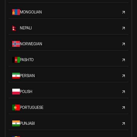
MONGOLIAN
NEPALI
NORWEGIAN
PASHTO
PERSIAN
POLISH
PORTUGUESE
PUNJABI