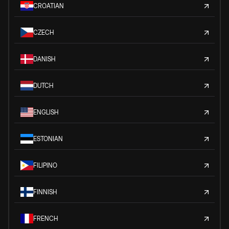
CROATIAN
CZECH
DANISH
DUTCH
ENGLISH
ESTONIAN
FILIPINO
FINNISH
FRENCH