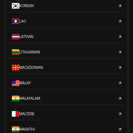
KOREAN
LAO
LATVIAN
LITHUANIAN
MACEDONIAN
MALAY
MALAYALAM
MALTESE
MARATHI