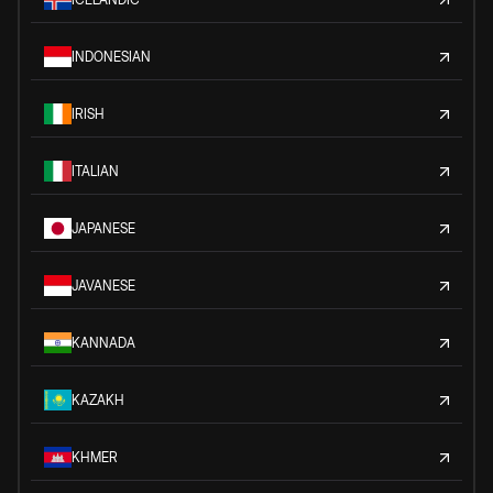
INDONESIAN
IRISH
ITALIAN
JAPANESE
JAVANESE
KANNADA
KAZAKH
KHMER