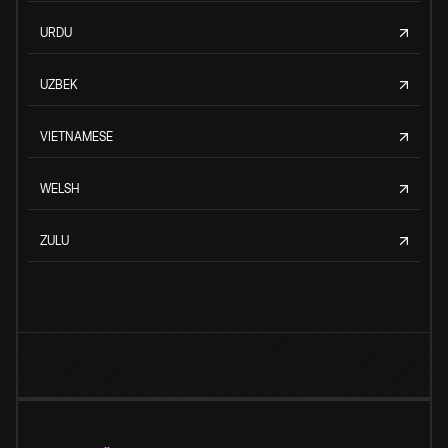
URDU
UZBEK
VIETNAMESE
WELSH
ZULU