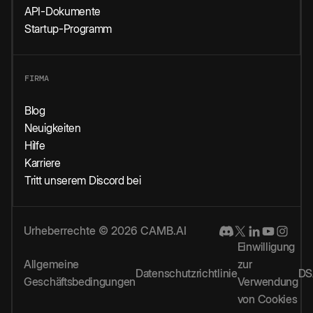
API-Dokumente
Startup-Programm
FIRMA
Blog
Neuigkeiten
Hilfe
Karriere
Tritt unserem Discord bei
Urheberrechte © 2026 CAMB.AI
Einwilligung
Allgemeine
zur
Datenschutzrichtlinie
DS
Geschäftsbedingungen
Verwendung
von Cookies