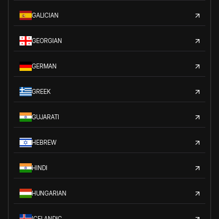
GALICIAN
GEORGIAN
GERMAN
GREEK
GUJARATI
HEBREW
HINDI
HUNGARIAN
ICELANDIC