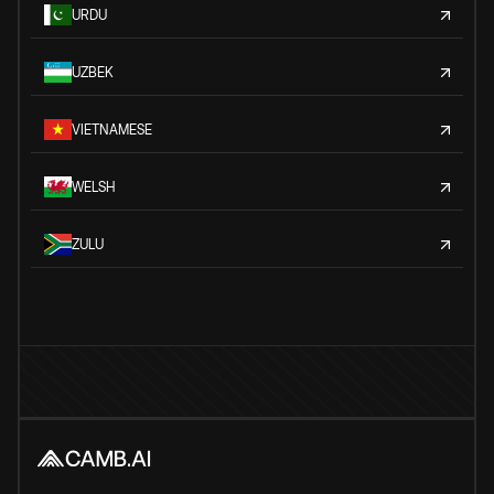
URDU
UZBEK
VIETNAMESE
WELSH
ZULU