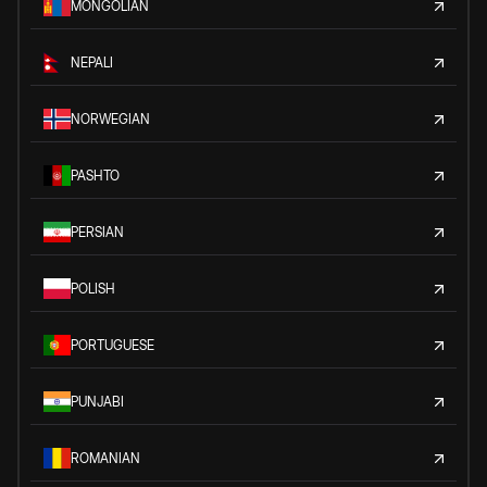
MONGOLIAN
NEPALI
NORWEGIAN
PASHTO
PERSIAN
POLISH
PORTUGUESE
PUNJABI
ROMANIAN