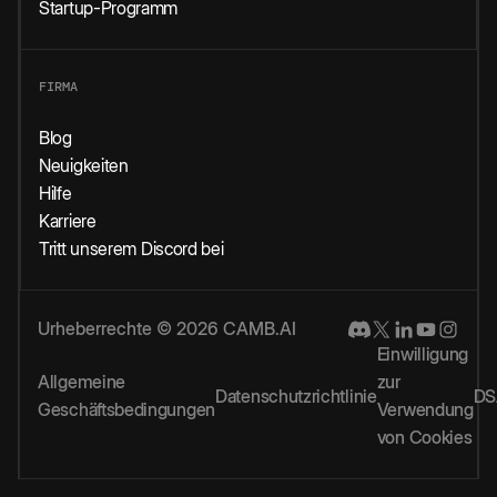
Startup-Programm
FIRMA
Blog
Neuigkeiten
Hilfe
Karriere
Tritt unserem Discord bei
Urheberrechte © 2026 CAMB.AI
Einwilligung
Allgemeine
zur
Datenschutzrichtlinie
DS
Geschäftsbedingungen
Verwendung
von Cookies