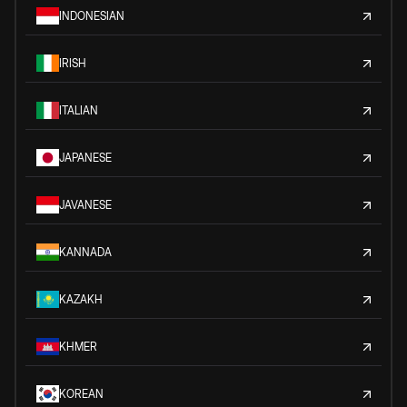
INDONESIAN
IRISH
ITALIAN
JAPANESE
JAVANESE
KANNADA
KAZAKH
KHMER
KOREAN