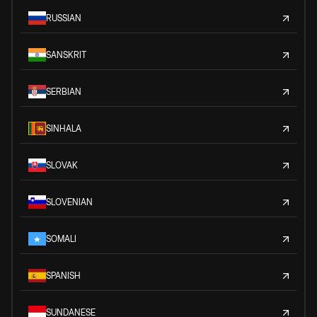
RUSSIAN
SANSKRIT
SERBIAN
SINHALA
SLOVAK
SLOVENIAN
SOMALI
SPANISH
SUNDANESE