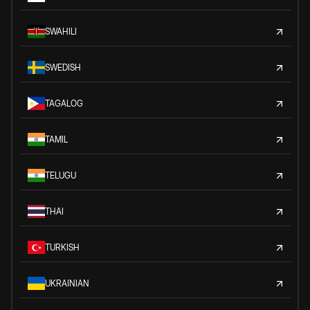
SWAHILI
SWEDISH
TAGALOG
TAMIL
TELUGU
THAI
TURKISH
UKRAINIAN