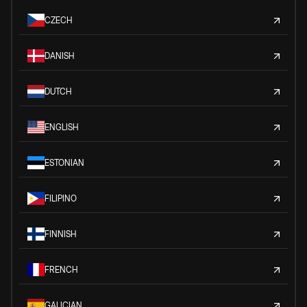
CZECH
DANISH
DUTCH
ENGLISH
ESTONIAN
FILIPINO
FINNISH
FRENCH
GALICIAN