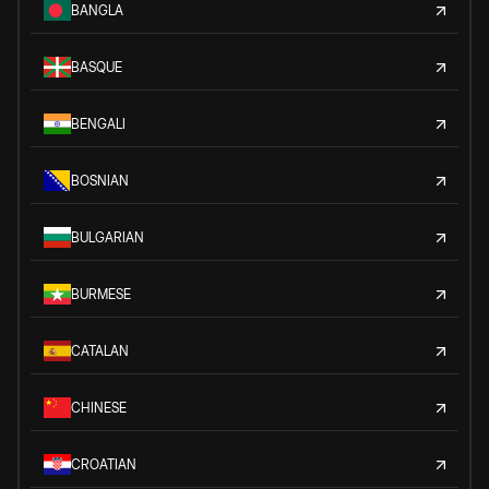
BANGLA
BASQUE
BENGALI
BOSNIAN
BULGARIAN
BURMESE
CATALAN
CHINESE
CROATIAN