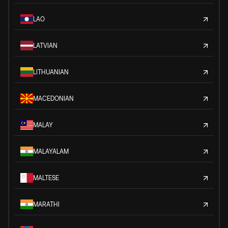
LAO
LATVIAN
LITHUANIAN
MACEDONIAN
MALAY
MALAYALAM
MALTESE
MARATHI