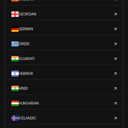
GEORGIAN
GERMAN
GREEK
GUJARATI
HEBREW
HINDI
HUNGARIAN
ICELANDIC