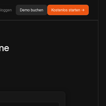
nloggen
Demo buchen
Kostenlos starten →
ine