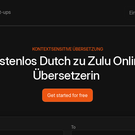
rt-ups
Ei
KONTEXTSENSITIVE ÜBERSETZUNG
stenlos
Dutch
zu
Zulu
Onl
Übersetzerin
Get started for free
To