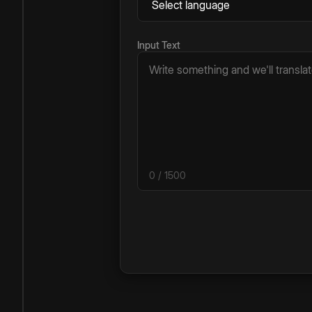
Input Text
0
/ 1500