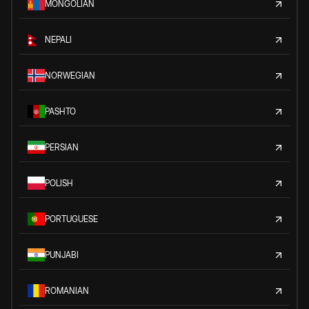
MONGOLIAN
NEPALI
NORWEGIAN
PASHTO
PERSIAN
POLISH
PORTUGUESE
PUNJABI
ROMANIAN