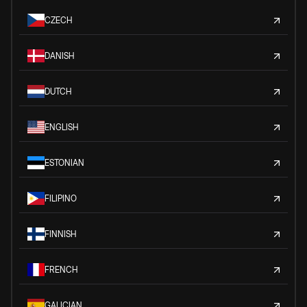
CZECH
DANISH
DUTCH
ENGLISH
ESTONIAN
FILIPINO
FINNISH
FRENCH
GALICIAN