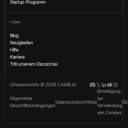
Startup-Programm
FIRMA
Blog
Neuigkeiten
Hilfe
Karriere
Tritt unserem Discord bei
Urheberrechte © 2026 CAMB.AI
Einwilligung
Allgemeine
zur
Datenschutzrichtlinie
DS
Geschäftsbedingungen
Verwendung
von Cookies