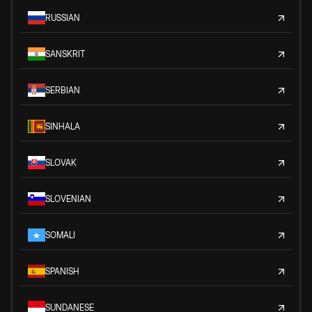
RUSSIAN
SANSKRIT
SERBIAN
SINHALA
SLOVAK
SLOVENIAN
SOMALI
SPANISH
SUNDANESE