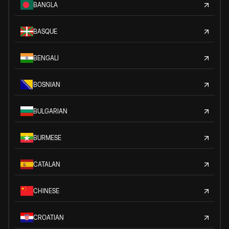
BANGLA
BASQUE
BENGALI
BOSNIAN
BULGARIAN
BURMESE
CATALAN
CHINESE
CROATIAN