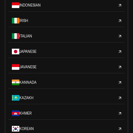
INDONESIAN
IRISH
ITALIAN
JAPANESE
JAVANESE
KANNADA
KAZAKH
KHMER
KOREAN