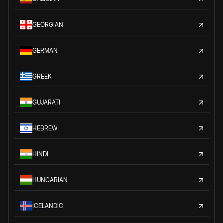
GEORGIAN
GERMAN
GREEK
GUJARATI
HEBREW
HINDI
HUNGARIAN
ICELANDIC