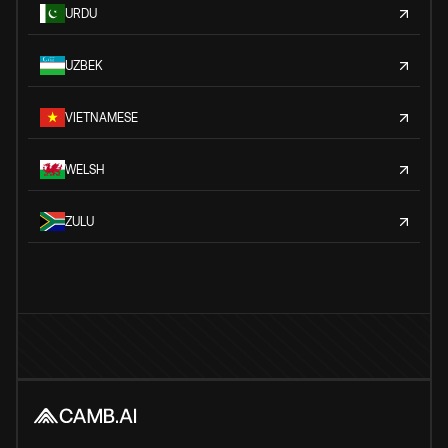
URDU
UZBEK
VIETNAMESE
WELSH
ZULU