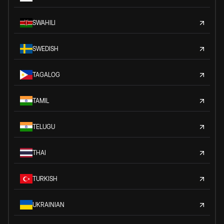
SWAHILI
SWEDISH
TAGALOG
TAMIL
TELUGU
THAI
TURKISH
UKRAINIAN