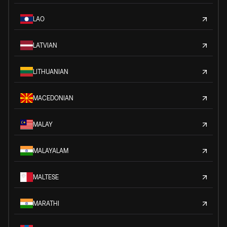
LAO
LATVIAN
LITHUANIAN
MACEDONIAN
MALAY
MALAYALAM
MALTESE
MARATHI