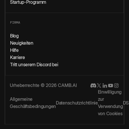
Startup-Programm
FIRMA
Blog
Neuigkeiten
Hilfe
Karriere
Tritt unserem Discord bei
Urheberrechte © 2026 CAMB.AI
Einwilligung
Allgemeine
zur
Datenschutzrichtlinie
DS
Geschäftsbedingungen
Verwendung
von Cookies