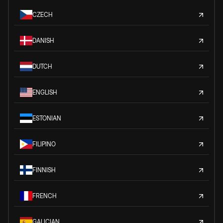
CZECH
DANISH
DUTCH
ENGLISH
ESTONIAN
FILIPINO
FINNISH
FRENCH
GALICIAN