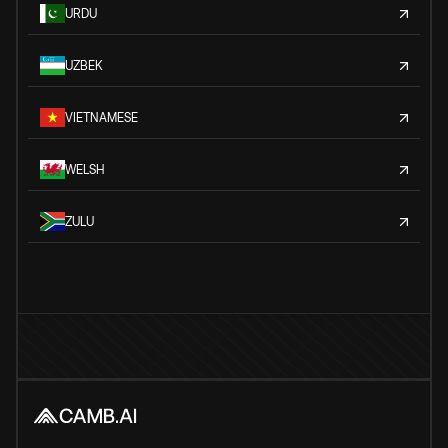
URDU
UZBEK
VIETNAMESE
WELSH
ZULU