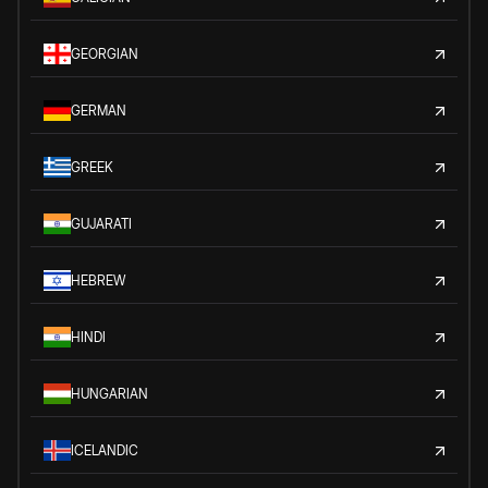
GEORGIAN
GERMAN
GREEK
GUJARATI
HEBREW
HINDI
HUNGARIAN
ICELANDIC