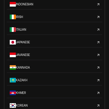
INDONESIAN
IRISH
ITALIAN
JAPANESE
JAVANESE
KANNADA
KAZAKH
KHMER
KOREAN