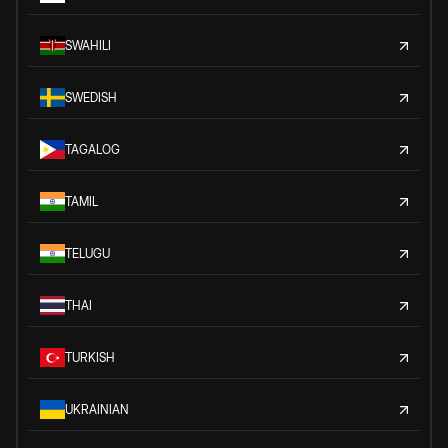
SWAHILI
SWEDISH
TAGALOG
TAMIL
TELUGU
THAI
TURKISH
UKRAINIAN