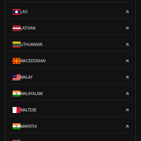
LAO
LATVIAN
LITHUANIAN
MACEDONIAN
MALAY
MALAYALAM
MALTESE
MARATHI