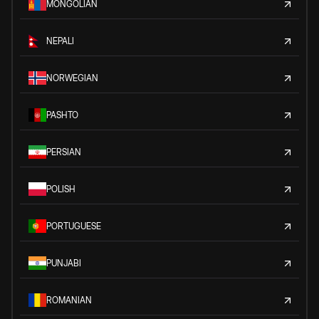
MONGOLIAN
NEPALI
NORWEGIAN
PASHTO
PERSIAN
POLISH
PORTUGUESE
PUNJABI
ROMANIAN