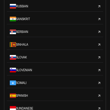
RUSSIAN
SANSKRIT
SERBIAN
SINHALA
SLOVAK
SLOVENIAN
SOMALI
SPANISH
SUNDANESE