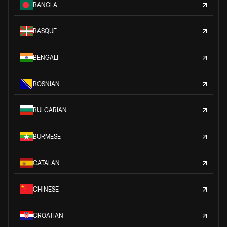
BANGLA
BASQUE
BENGALI
BOSNIAN
BULGARIAN
BURMESE
CATALAN
CHINESE
CROATIAN