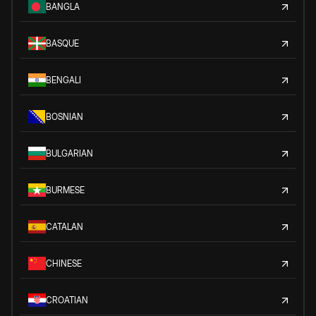
BANGLA
BASQUE
BENGALI
BOSNIAN
BULGARIAN
BURMESE
CATALAN
CHINESE
CROATIAN