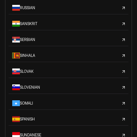
RUSSIAN
SANSKRIT
SERBIAN
SINHALA
SLOVAK
SLOVENIAN
SOMALI
SPANISH
SUNDANESE