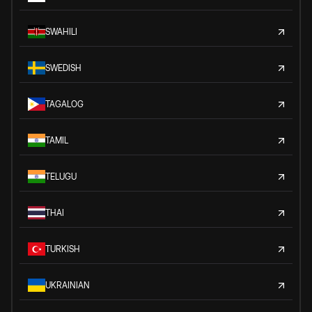
SWAHILI
SWEDISH
TAGALOG
TAMIL
TELUGU
THAI
TURKISH
UKRAINIAN