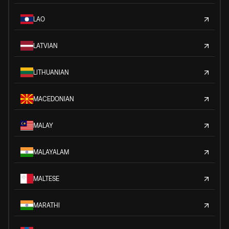
LAO
LATVIAN
LITHUANIAN
MACEDONIAN
MALAY
MALAYALAM
MALTESE
MARATHI