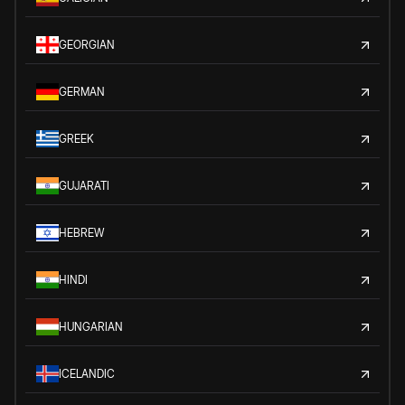
GEORGIAN
GERMAN
GREEK
GUJARATI
HEBREW
HINDI
HUNGARIAN
ICELANDIC