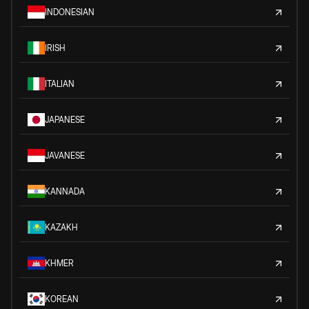
INDONESIAN
IRISH
ITALIAN
JAPANESE
JAVANESE
KANNADA
KAZAKH
KHMER
KOREAN