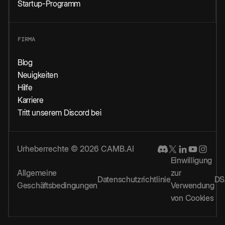
Startup-Programm
FIRMA
Blog
Neuigkeiten
Hilfe
Karriere
Tritt unserem Discord bei
Urheberrechte © 2026 CAMB.AI
Einwilligung
Allgemeine
zur
Datenschutzrichtlinie
DS
Geschäftsbedingungen
Verwendung
von Cookies