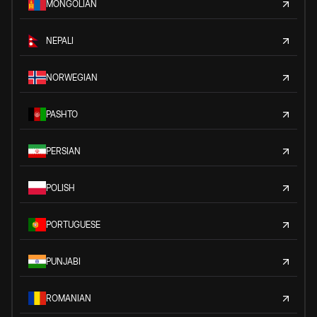
MONGOLIAN
NEPALI
NORWEGIAN
PASHTO
PERSIAN
POLISH
PORTUGUESE
PUNJABI
ROMANIAN