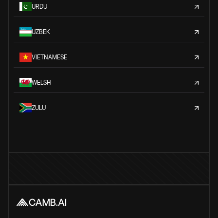
URDU
UZBEK
VIETNAMESE
WELSH
ZULU