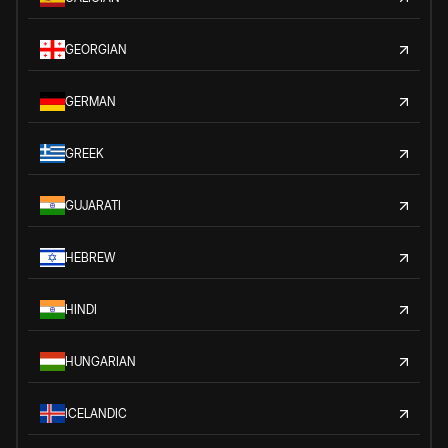
GEORGIAN
GERMAN
GREEK
GUJARATI
HEBREW
HINDI
HUNGARIAN
ICELANDIC