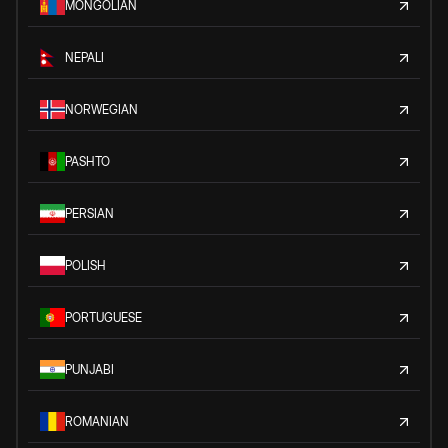
MONGOLIAN
NEPALI
NORWEGIAN
PASHTO
PERSIAN
POLISH
PORTUGUESE
PUNJABI
ROMANIAN