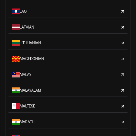
LAO
LATVIAN
LITHUANIAN
MACEDONIAN
MALAY
MALAYALAM
MALTESE
MARATHI