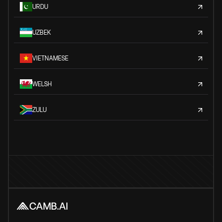
URDU
UZBEK
VIETNAMESE
WELSH
ZULU