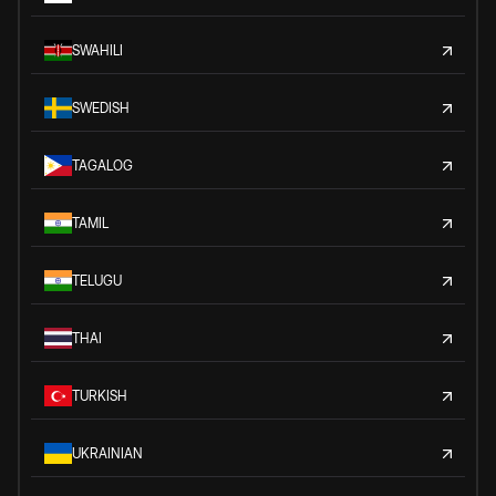
SWAHILI
SWEDISH
TAGALOG
TAMIL
TELUGU
THAI
TURKISH
UKRAINIAN