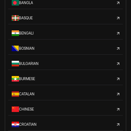
BANGLA
BASQUE
BENGALI
BOSNIAN
BULGARIAN
BURMESE
CATALAN
CHINESE
CROATIAN