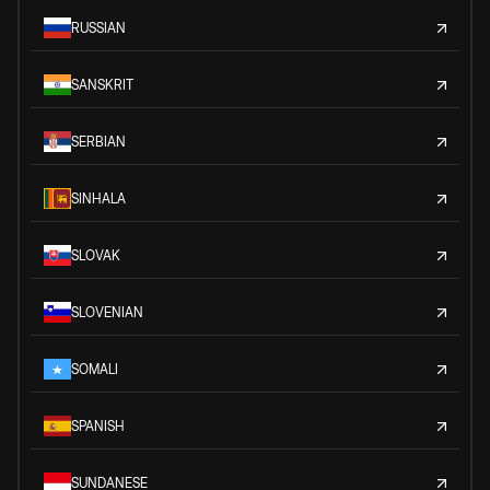
RUSSIAN
SANSKRIT
SERBIAN
SINHALA
SLOVAK
SLOVENIAN
SOMALI
SPANISH
SUNDANESE