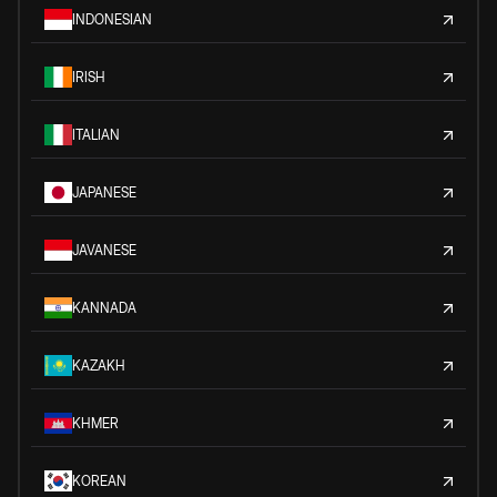
INDONESIAN
IRISH
ITALIAN
JAPANESE
JAVANESE
KANNADA
KAZAKH
KHMER
KOREAN