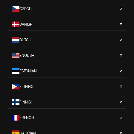
CZECH
DANISH
DUTCH
ENGLISH
ESTONIAN
FILIPINO
FINNISH
FRENCH
GALICIAN